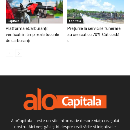
Capitala
Capitala
Platforma eCarburanți:
Prețurile la serviciile funerare
verificați în timp real stocurile
au crescut cu 70%. Cât costă
de carburanți
o...
AloCapitala – este un site informativ despre viața orașului
nostru. Aici veți găsi știri despre realizările și inițiativele