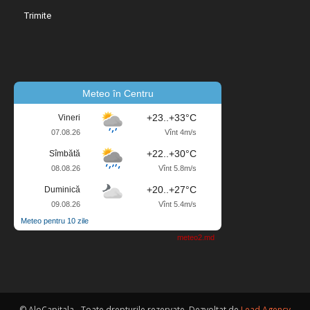
Meteo în Centru
+23..+33°C
Vineri
07.08.26
Vînt 4m/s
+22..+30°C
Sîmbătă
08.08.26
Vînt 5.8m/s
+20..+27°C
Duminică
09.08.26
Vînt 5.4m/s
Meteo pentru 10 zile
meteo2.md
© AloCapitala - Toate drepturile rezervate. Dezvoltat de
Lead Agency