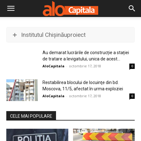
Institutul Chişinăuproiect
Au demarat lucrările de construcție a stației
de tratare a levigatului, unica de acest...
AloCapitala
-
octombrie 17, 2018
0
Restabilirea blocului de locuinţe din bd.
Moscova, 11/5, afectat în urma exploziei
AloCapitala
-
octombrie 17, 2018
0
CELE MAI POPULARE