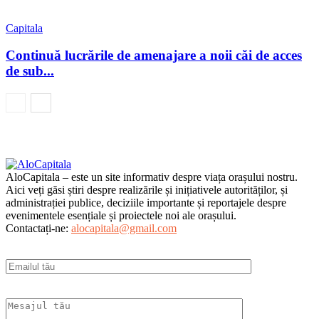
Capitala
Continuă lucrările de amenajare a noii căi de acces
de sub...
AloCapitala – este un site informativ despre viața orașului nostru.
Aici veți găsi știri despre realizările și inițiativele autorităților, și
administrației publice, deciziile importante și reportajele despre
evenimentele esențiale și proiectele noi ale orașului.
Contactați-ne:
alocapitala@gmail.com