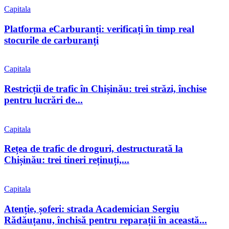
Capitala
Platforma eCarburanți: verificați în timp real
stocurile de carburanți
Capitala
Restricții de trafic în Chișinău: trei străzi, închise
pentru lucrări de...
Capitala
Rețea de trafic de droguri, destructurată la
Chișinău: trei tineri reținuți,...
Capitala
Atenție, șoferi: strada Academician Sergiu
Rădăuțanu, închisă pentru reparații în această...