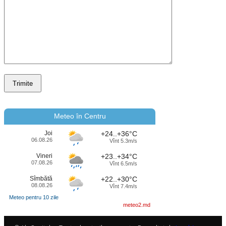
Meteo în Centru
Joi
+24..+36°C
06.08.26
Vînt 5.3m/s
Vineri
+23..+34°C
07.08.26
Vînt 6.5m/s
Sîmbătă
+22..+30°C
08.08.26
Vînt 7.4m/s
Meteo pentru 10 zile
meteo2.md