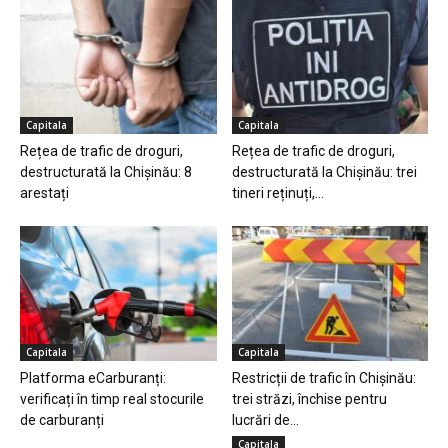
Capitala
Capitala
Rețea de trafic de droguri,
Rețea de trafic de droguri,
destructurată la Chișinău: 8
destructurată la Chișinău: trei
arestați
tineri reținuți,...
Capitala
Capitala
Platforma eCarburanți:
Restricții de trafic în Chișinău:
verificați în timp real stocurile
trei străzi, închise pentru
de carburanți
lucrări de...
Capitala