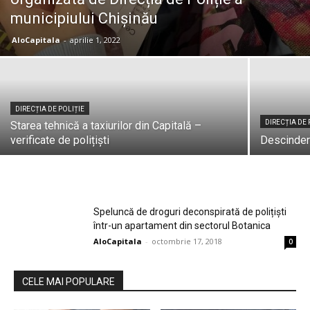
municipiului Chișinău
AloCapitala
-
aprilie 1, 2022
DIRECȚIA DE POLIȚIE
DIRECȚIA DE 
Starea tehnică a taxiurilor din Capitală –
verificate de polițiști
Descinderi
Speluncă de droguri deconspirată de polițiști
într-un apartament din sectorul Botanica
AloCapitala
-
octombrie 17, 2018
0
CELE MAI POPULARE