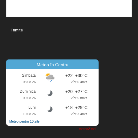
Meteo în Centru
+22..+30°C
Sîmbătă
08.08.26
Vînt 6.4m/s
+20..+27°C
Duminică
09.08.26
Vînt 5.8m/s
+18..+29°C
Luni
10.08.26
Vînt 3.4m/s
Meteo pentru 10 zile
meteo2.md