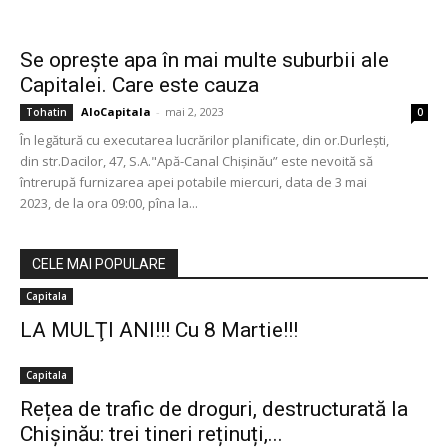
Se oprește apa în mai multe suburbii ale
Capitalei. Care este cauza
AloCapitala
-
mai 2, 2023
Tohatin
0
În legătură cu executarea lucrărilor planificate, din or.Durleşti,
din str.Dacilor, 47, S.A."Apă-Canal Chişinău” este nevoită să
întrerupă furnizarea apei potabile miercuri, data de 3 mai
2023, de la ora 09:00, pîna la...
CELE MAI POPULARE
Capitala
LA MULŢI ANI!!! Cu 8 Martie!!!
Capitala
Rețea de trafic de droguri, destructurată la
Chișinău: trei tineri reținuți,...