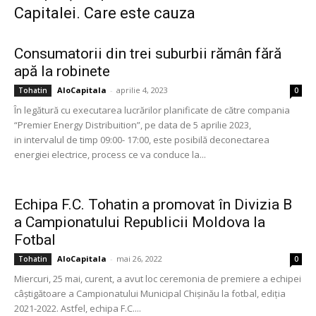
Capitalei. Care este cauza
Consumatorii din trei suburbii rămân fără
apă la robinete
AloCapitala
-
aprilie 4, 2023
Tohatin
0
În legătură cu executarea lucrărilor planificate de către compania
“Premier Energy Distribuition”, pe data de 5 aprilie 2023,
in intervalul de timp 09:00- 17:00, este posibilă deconectarea
energiei electrice, process ce va conduce la...
Echipa F.C. Tohatin a promovat în Divizia B
a Campionatului Republicii Moldova la
Fotbal
AloCapitala
-
mai 26, 2022
Tohatin
0
Miercuri, 25 mai, curent, a avut loc ceremonia de premiere a echipei
câștigătoare a Campionatului Municipal Chișinău la fotbal, ediția
2021-2022. Astfel, echipa F.C....