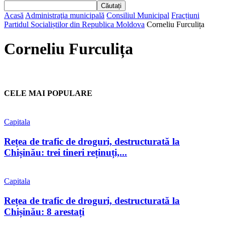
Acasă
Administraţia municipală
Consiliul Municipal
Fracțiuni
Partidul Socialiștilor din Republica Moldova
Corneliu Furculița
Corneliu Furculița
CELE MAI POPULARE
Capitala
Rețea de trafic de droguri, destructurată la
Chișinău: trei tineri reținuți,...
Capitala
Rețea de trafic de droguri, destructurată la
Chișinău: 8 arestați