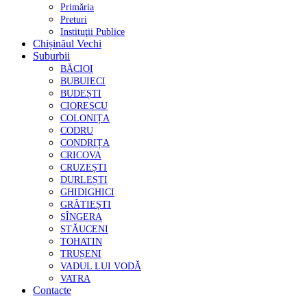
Primăria
Preturi
Instituţii Publice
Chișinăul Vechi
Suburbii
BĂCIOI
BUBUIECI
BUDEȘTI
CIORESCU
COLONIȚA
CODRU
CONDRIȚA
CRICOVA
CRUZEȘTI
DURLEȘTI
GHIDIGHICI
GRĂTIEȘTI
SÎNGERA
STĂUCENI
TOHATIN
TRUȘENI
VADUL LUI VODĂ
VATRA
Contacte