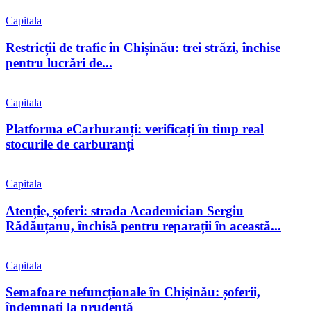
Capitala
Restricții de trafic în Chișinău: trei străzi, închise
pentru lucrări de...
Capitala
Platforma eCarburanți: verificați în timp real
stocurile de carburanți
Capitala
Atenție, șoferi: strada Academician Sergiu
Rădăuțanu, închisă pentru reparații în această...
Capitala
Semafoare nefuncționale în Chișinău: șoferii,
îndemnați la prudență