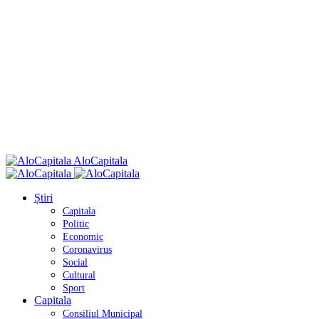
AloCapitala
Știri
Capitala
Politic
Economic
Coronavirus
Social
Cultural
Sport
Capitala
Consiliul Municipal