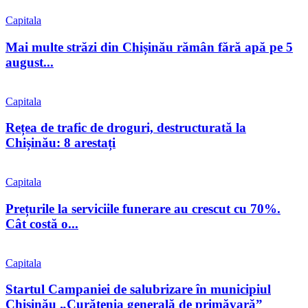
Capitala
Mai multe străzi din Chișinău rămân fără apă pe 5
august...
Capitala
Rețea de trafic de droguri, destructurată la
Chișinău: 8 arestați
Capitala
Prețurile la serviciile funerare au crescut cu 70%.
Cât costă o...
Capitala
Startul Campaniei de salubrizare în municipiul
Chișinău „Curățenia generală de primăvară”