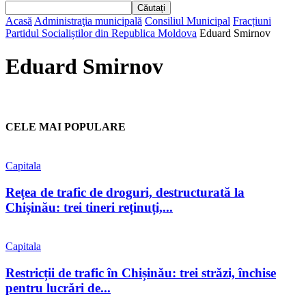
Acasă
Administraţia municipală
Consiliul Municipal
Fracțiuni
Partidul Socialiștilor din Republica Moldova
Eduard Smirnov
Eduard Smirnov
CELE MAI POPULARE
Capitala
Rețea de trafic de droguri, destructurată la
Chișinău: trei tineri reținuți,...
Capitala
Restricții de trafic în Chișinău: trei străzi, închise
pentru lucrări de...