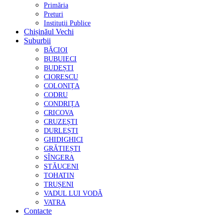
Primăria
Preturi
Instituţii Publice
Chișinăul Vechi
Suburbii
BĂCIOI
BUBUIECI
BUDEȘTI
CIORESCU
COLONIȚA
CODRU
CONDRIȚA
CRICOVA
CRUZEȘTI
DURLEȘTI
GHIDIGHICI
GRĂTIEȘTI
SÎNGERA
STĂUCENI
TOHATIN
TRUȘENI
VADUL LUI VODĂ
VATRA
Contacte