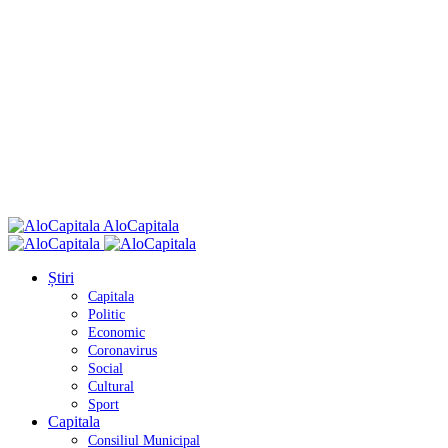
AloCapitala
Știri
Capitala
Politic
Economic
Coronavirus
Social
Cultural
Sport
Capitala
Consiliul Municipal