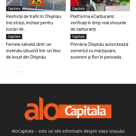
Capitala
Capitala
Restricții de trafic în Chișinău:
Platforma eCarburanți:
trei străzi, închise pentru
verificați în timp real stocurile
lucrări de...
de carburanți
Capitala
Capitala
Femeie salvată dintr-un
Primăria Chișinău autorizează
incendiu izbucnit într-un bloc
comerțul cu mărțișoare,
de locuit din Chișinău
suvenire și flori în perioada...
AloCapitala – este un site informativ despre viața orașului