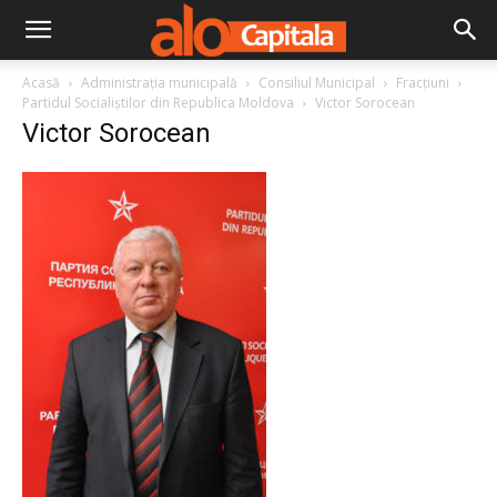
Acasă
Administraţia municipală
Consiliul Municipal
Fracțiuni
Partidul Socialiștilor din Republica Moldova
Victor Sorocean
Victor Sorocean