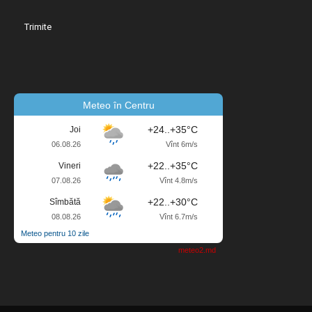
Meteo în Centru
+24..+35°C
Joi
06.08.26
Vînt 6m/s
+22..+35°C
Vineri
07.08.26
Vînt 4.8m/s
+22..+30°C
Sîmbătă
08.08.26
Vînt 6.7m/s
Meteo pentru 10 zile
meteo2.md