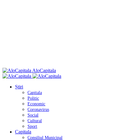
AloCapitala
Știri
Capitala
Politic
Economic
Coronavirus
Social
Cultural
Sport
Capitala
Consiliul Municipal