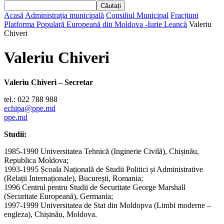
Acasă
Administraţia municipală
Consiliul Municipal
Fracțiuni
Platforma Populară Europeană din Moldova -Iurie Leancă
Valeriu
Chiveri
Valeriu Chiveri
Valeriu Chiveri – Secretar
tel.: 022 788 988
echipa@ppe.md
ppe.md
Studii:
1985-1990 Universitatea Tehnică (Inginerie Civilă), Chișinău,
Republica Moldova;
1993-1995 Școala Națională de Studii Politici și Administrative
(Relații Internaționale), București, Romania;
1996 Centrul pentru Studii de Securitate George Marshall
(Securitate Europeană), Germania;
1997-1999 Universitatea de Stat din Moldopva (Limbi moderne –
engleza), Chișinău, Moldova.