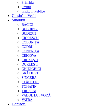
Primăria
Preturi
Instituţii Publice
Chișinăul Vechi
Suburbii
BĂCIOI
BUBUIECI
BUDEȘTI
CIORESCU
COLONIȚA
CODRU
CONDRIȚA
CRICOVA
CRUZEȘTI
DURLEȘTI
GHIDIGHICI
GRĂTIEȘTI
SÎNGERA
STĂUCENI
TOHATIN
TRUȘENI
VADUL LUI VODĂ
VATRA
Contacte