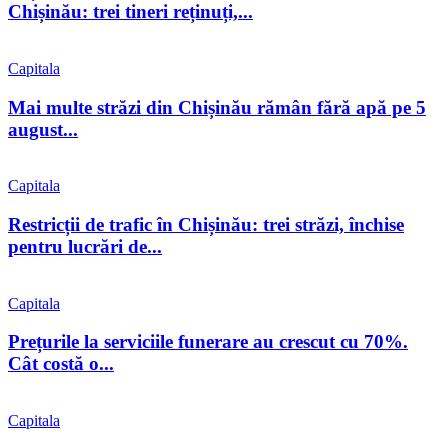
Chișinău: trei tineri reținuți,...
Capitala
Mai multe străzi din Chișinău rămân fără apă pe 5
august...
Capitala
Restricții de trafic în Chișinău: trei străzi, închise
pentru lucrări de...
Capitala
Prețurile la serviciile funerare au crescut cu 70%.
Cât costă o...
Capitala