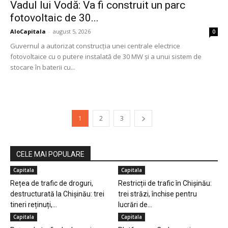
Vadul lui Vodă: Va fi construit un parc
fotovoltaic de 30...
AloCapitala
-
august 5, 2026
0
Guvernul a autorizat construcția unei centrale electrice
fotovoltaice cu o putere instalată de 30 MW și a unui sistem de
stocare în baterii cu...
1
2
3
CELE MAI POPULARE
Capitala
Capitala
Rețea de trafic de droguri,
Restricții de trafic în Chișinău:
destructurată la Chișinău: trei
trei străzi, închise pentru
tineri reținuți,...
lucrări de...
Capitala
Capitala