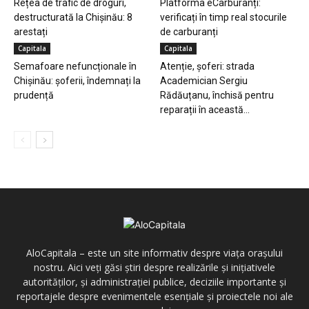
Rețea de trafic de droguri,
Platforma eCarburanți:
destructurată la Chișinău: 8
verificați în timp real stocurile
arestați
de carburanți
Capitala
Capitala
Semafoare nefuncționale în
Atenție, șoferi: strada
Chișinău: șoferii, îndemnați la
Academician Sergiu
prudență
Rădăuțanu, închisă pentru
reparații în această...
AloCapitala – este un site informativ despre viața orașului
nostru. Aici veți găsi știri despre realizările și inițiativele
autorităților, și administrației publice, deciziile importante și
reportajele despre evenimentele esențiale și proiectele noi ale