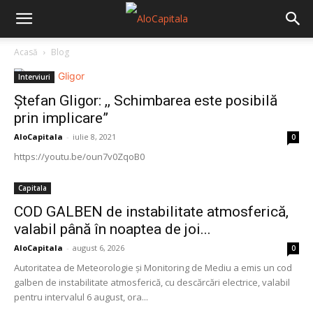
Acasă
Blog
Interviuri
Ștefan Gligor: ,, Schimbarea este posibilă
prin implicare”
AloCapitala
-
iulie 8, 2021
0
https://youtu.be/oun7v0ZqoB0
Capitala
COD GALBEN de instabilitate atmosferică,
valabil până în noaptea de joi...
AloCapitala
-
august 6, 2026
0
Autoritatea de Meteorologie și Monitoring de Mediu a emis un cod
galben de instabilitate atmosferică, cu descărcări electrice, valabil
pentru intervalul 6 august, ora...