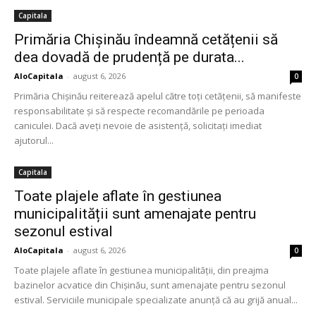
Capitala
Primăria Chișinău îndeamnă cetățenii să
dea dovadă de prudență pe durata...
AloCapitala
-
august 6, 2026
0
Primăria Chișinău reiterează apelul către toți cetățenii, să manifeste
responsabilitate și să respecte recomandările pe perioada
caniculei. Dacă aveți nevoie de asistență, solicitați imediat
ajutorul...
Capitala
Toate plajele aflate în gestiunea
municipalității sunt amenajate pentru
sezonul estival
AloCapitala
-
august 6, 2026
0
Toate plajele aflate în gestiunea municipalității, din preajma
bazinelor acvatice din Chișinău, sunt amenajate pentru sezonul
estival. Serviciile municipale specializate anunță că au grijă anual...