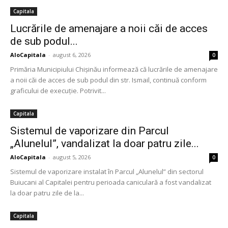
Capitala
Lucrările de amenajare a noii căi de acces
de sub podul...
AloCapitala
-
august 6, 2026
0
Primăria Municipiului Chișinău informează că lucrările de amenajare
a noii căi de acces de sub podul din str. Ismail, continuă conform
graficului de execuție. Potrivit...
Capitala
Sistemul de vaporizare din Parcul
„Alunelul”, vandalizat la doar patru zile...
AloCapitala
-
august 5, 2026
0
Sistemul de vaporizare instalat în Parcul „Alunelul” din sectorul
Buiucani al Capitalei pentru perioada caniculară a fost vandalizat
la doar patru zile de la...
Capitala