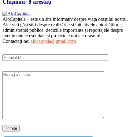
Chișinău: 8 arestați
AloCapitala – este un site informativ despre viața orașului nostru.
Aici veți găsi știri despre realizările și inițiativele autorităților, și
administrației publice, deciziile importante și reportajele despre
evenimentele esențiale și proiectele noi ale orașului.
Contactați-ne:
alocapitala@gmail.com