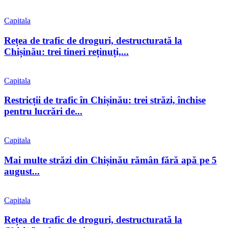
Capitala
Rețea de trafic de droguri, destructurată la
Chișinău: trei tineri reținuți,...
Capitala
Restricții de trafic în Chișinău: trei străzi, închise
pentru lucrări de...
Capitala
Mai multe străzi din Chișinău rămân fără apă pe 5
august...
Capitala
Rețea de trafic de droguri, destructurată la