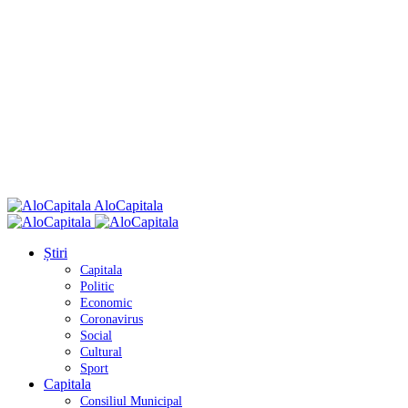
AloCapitala
Știri
Capitala
Politic
Economic
Coronavirus
Social
Cultural
Sport
Capitala
Consiliul Municipal