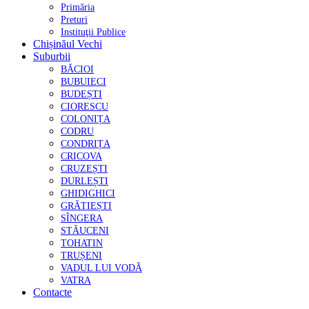
Primăria
Preturi
Instituţii Publice
Chișinăul Vechi
Suburbii
BĂCIOI
BUBUIECI
BUDEȘTI
CIORESCU
COLONIȚA
CODRU
CONDRIȚA
CRICOVA
CRUZEȘTI
DURLEȘTI
GHIDIGHICI
GRĂTIEȘTI
SÎNGERA
STĂUCENI
TOHATIN
TRUȘENI
VADUL LUI VODĂ
VATRA
Contacte