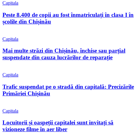
Capitala
Peste 8.400 de copii au fost înmatriculați în clasa I în
școlile din Chișinău
Capitala
Mai multe străzi din Chișinău, închise sau parțial
suspendate din cauza lucrărilor de reparație
Capitala
Trafic suspendat pe o stradă din capitală: Precizările
Primăriei Chișinău
Capitala
Locuitorii și oaspeții capitalei sunt invitați să
vizioneze filme în aer liber