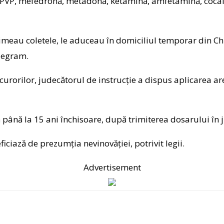
a-PVP, mefedronă, metadonă, ketamină, amfetamină, cocain
imeau coletele, le aduceau în domiciliul temporar din Chiș
elegram.
urorilor, judecătorul de instrucție a dispus aplicarea are
ă până la 15 ani închisoare, după trimiterea dosarului în 
iciază de prezumția nevinovăției, potrivit legii.
Advertisement