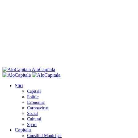
AloCapitala
Știri
Capitala
Politic
Economic
Coronavirus
Social
Cultural
Sport
Capitala
Consiliul Municipal