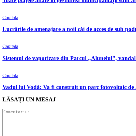
Toate plajele aflate în gestiunea municipalității sunt 
Capitala
Lucrările de amenajare a noii căi de acces de sub pod
Capitala
Sistemul de vaporizare din Parcul „Alunelul”, vandaliz
Capitala
Vadul lui Vodă: Va fi construit un parc fotovoltaic 
LĂSAȚI UN MESAJ