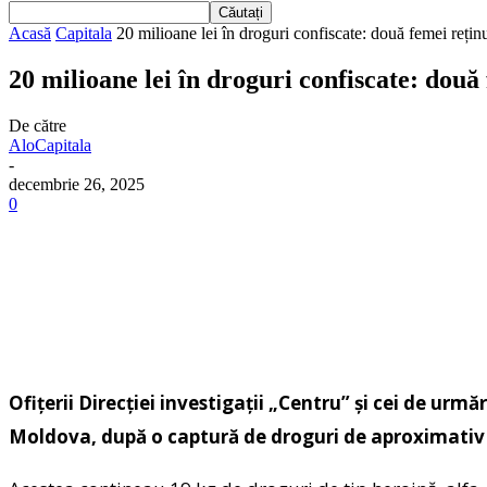
Acasă
Capitala
20 milioane lei în droguri confiscate: două femei rețin
20 milioane lei în droguri confiscate: două
De către
AloCapitala
-
decembrie 26, 2025
0
Ofițerii Direcției investigații „Centru” și cei de ur
Moldova, după o captură de droguri de aproximativ 2