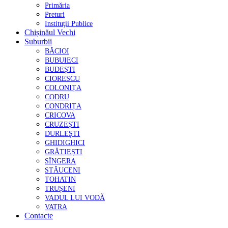
Primăria
Preturi
Instituţii Publice
Chișinăul Vechi
Suburbii
BĂCIOI
BUBUIECI
BUDEȘTI
CIORESCU
COLONIȚA
CODRU
CONDRIȚA
CRICOVA
CRUZEȘTI
DURLEȘTI
GHIDIGHICI
GRĂTIEȘTI
SÎNGERA
STĂUCENI
TOHATIN
TRUȘENI
VADUL LUI VODĂ
VATRA
Contacte