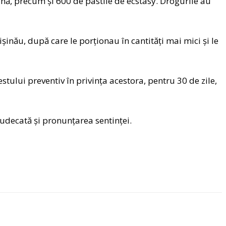
ă, precum și 600 de pastile de ecstasy. Drogurile au
inău, după care le porționau în cantități mai mici și le
stului preventiv în privința acestora, pentru 30 de zile,
judecată și pronunțarea sentinței.