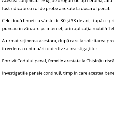
Acestea conțineau 19 kg de droguri de tip heroină, alf
fost ridicate cu rol de probe anexate la dosarul penal.
Cele două femei cu vârste de 30 și 33 de ani, după ce pr
puneau în vânzare pe internet, prin aplicația mobilă T
A urmat reținerea acestora, după care la solicitarea proc
în vederea continuării obiective a investigațiilor.
Potrivit Codului penal, femeile arestate la Chișinău risc
Investigațiile penale continuă, timp în care acestea benef