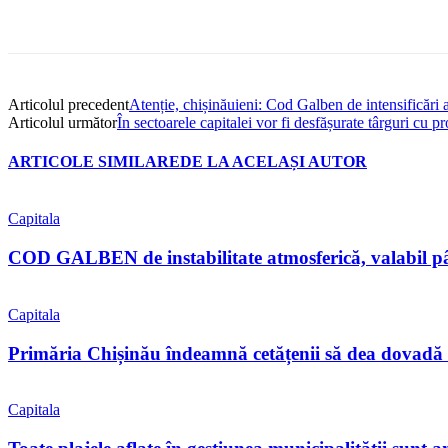
Articolul precedent
Atenție, chișinăuieni: Cod Galben de intensificări 
Articolul următor
În sectoarele capitalei vor fi desfășurate târguri cu 
ARTICOLE SIMILARE
DE LA ACELAȘI AUTOR
Capitala
COD GALBEN de instabilitate atmosferică, valabil pân
Capitala
Primăria Chișinău îndeamnă cetățenii să dea dovadă 
Capitala