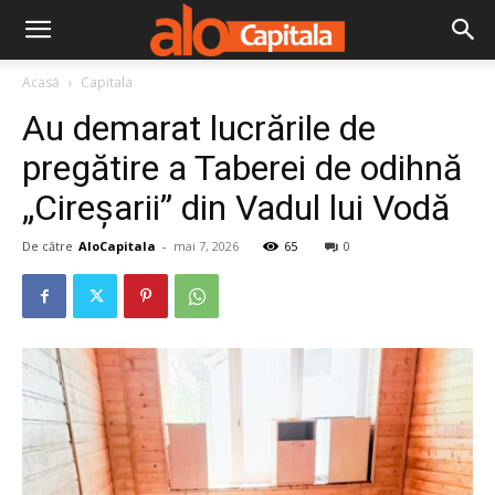
Acasă
Capitala
Au demarat lucrările de
pregătire a Taberei de odihnă
„Cireșarii” din Vadul lui Vodă
De către
AloCapitala
-
mai 7, 2026
65
0