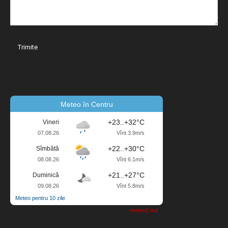
Meteo în Centru
+23..+32°C
Vineri
07.08.26
Vînt 3.9m/s
+22..+30°C
Sîmbătă
08.08.26
Vînt 6.1m/s
+21..+27°C
Duminică
09.08.26
Vînt 5.8m/s
Meteo pentru 10 zile
meteo2.md