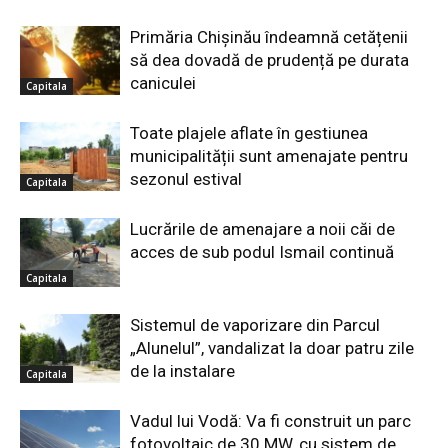
Primăria Chișinău îndeamnă cetățenii
să dea dovadă de prudență pe durata
caniculei
Capitala
Toate plajele aflate în gestiunea
municipalității sunt amenajate pentru
sezonul estival
Capitala
Lucrările de amenajare a noii căi de
acces de sub podul Ismail continuă
Capitala
Sistemul de vaporizare din Parcul
„Alunelul”, vandalizat la doar patru zile
de la instalare
Capitala
Vadul lui Vodă: Va fi construit un parc
fotovoltaic de 30 MW, cu sistem de