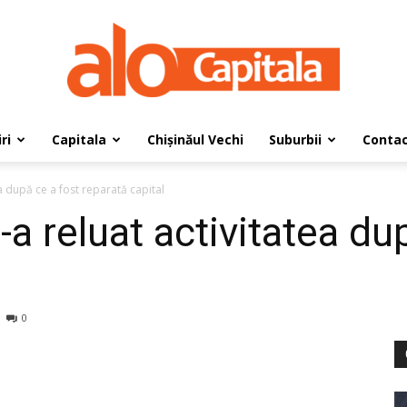
ri
Capitala
Chișinăul Vechi
Suburbii
Conta
AloCapitala
ea după ce a fost reparată capital
a reluat activitatea du
0