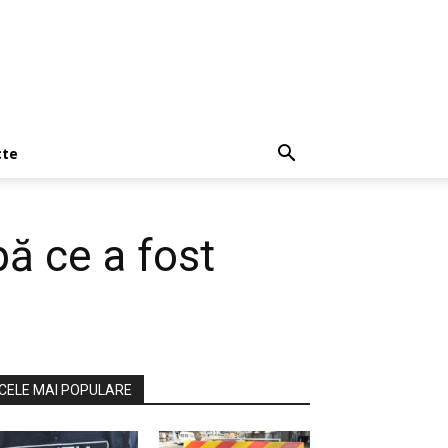
cte
pă ce a fost
CELE MAI POPULARE