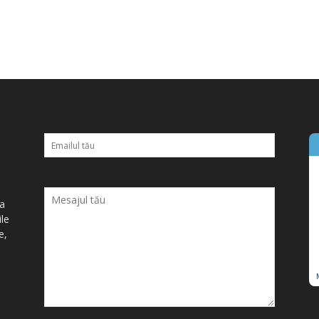
ța
ile
e,