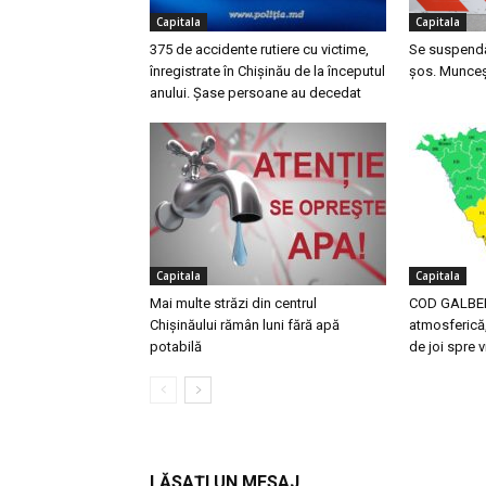
Capitala
Capitala
375 de accidente rutiere cu victime,
Se suspendă 
înregistrate în Chișinău de la începutul
șos. Munceș
anului. Șase persoane au decedat
Capitala
Capitala
Mai multe străzi din centrul
COD GALBEN 
Chișinăului rămân luni fără apă
atmosferică,
potabilă
de joi spre v
LĂSAȚI UN MESAJ