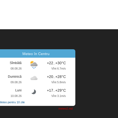
Meteo în Centru
+22..+30°C
Sîmbătă
08.08.26
Vînt 6.7m/s
+20..+28°C
Duminică
09.08.26
Vînt 5.8m/s
+17..+29°C
Luni
10.08.26
Vînt 3.1m/s
Meteo pentru 10 zile
meteo2.md