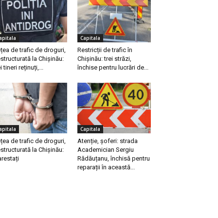
apitala
Capitala
țea de trafic de droguri,
Restricții de trafic în
structurată la Chișinău:
Chișinău: trei străzi,
i tineri reținuți,...
închise pentru lucrări de...
apitala
Capitala
țea de trafic de droguri,
Atenție, șoferi: strada
structurată la Chișinău:
Academician Sergiu
arestați
Rădăuțanu, închisă pentru
reparații în această...