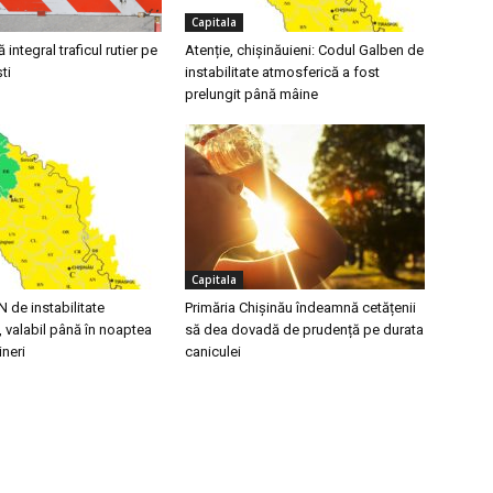
Capitala
integral traficul rutier pe
Atenție, chișinăuieni: Codul Galben de
ti
instabilitate atmosferică a fost
prelungit până mâine
Capitala
de instabilitate
Primăria Chișinău îndeamnă cetățenii
 valabil până în noaptea
să dea dovadă de prudență pe durata
ineri
caniculei