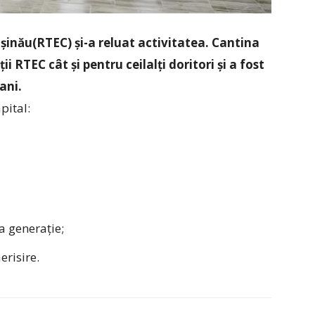
ișinău(RTEC) și-a reluat activitatea. Cantina
i RTEC cât și pentru ceilalți doritori și a fost
ani.
pital:
a generație;
erisire.