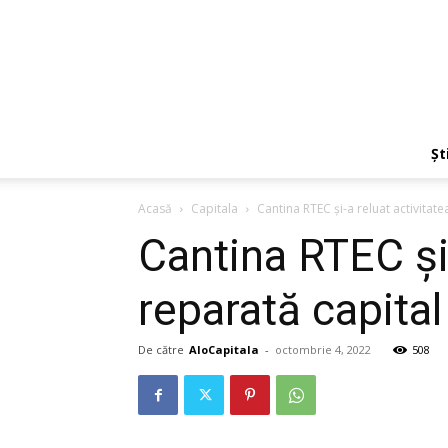
Ști
Acasă
Capitala
Cantina RTEC și-a reluat activitat
Cantina RTEC și-
reparată capital
De către
AloCapitala
-
octombrie 4, 2022
508