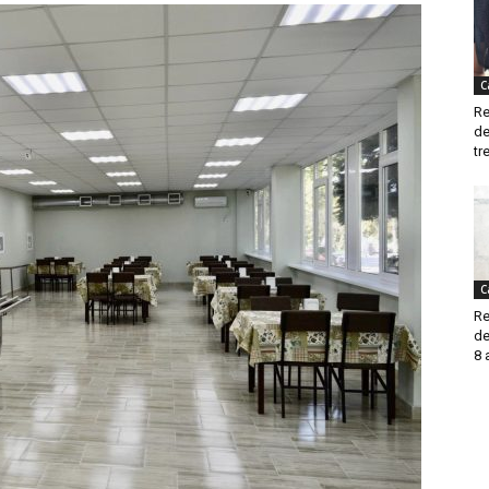
C
Re
de
tre
C
Re
de
8 