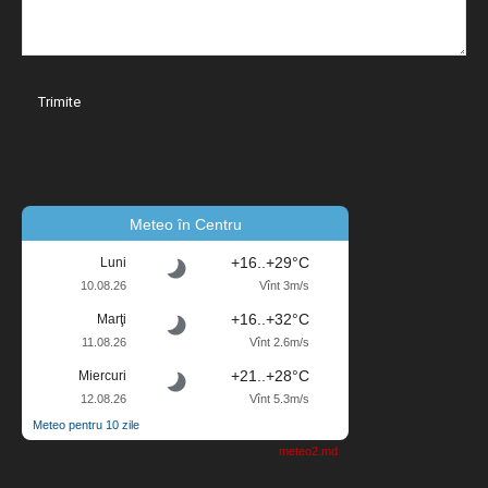
Meteo în Centru
+16..+29°C
Luni
10.08.26
Vînt 3m/s
+16..+32°C
Marţi
11.08.26
Vînt 2.6m/s
+21..+28°C
Miercuri
12.08.26
Vînt 5.3m/s
Meteo pentru 10 zile
meteo2.md