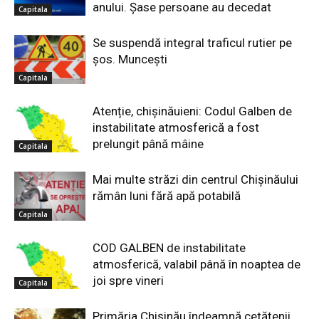
anului. Șase persoane au decedat
Capitala
Se suspendă integral traficul rutier pe
șos. Muncești
Capitala
Atenție, chișinăuieni: Codul Galben de
instabilitate atmosferică a fost
prelungit până mâine
Capitala
Mai multe străzi din centrul Chișinăului
rămân luni fără apă potabilă
Capitala
COD GALBEN de instabilitate
atmosferică, valabil până în noaptea de
joi spre vineri
Capitala
Primăria Chișinău îndeamnă cetățenii