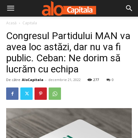
Acasă
Capitala
Congresul Partidului MAN va
avea loc astăzi, dar nu va fi
public. Ceban: Ne dorim să
lucrăm cu echipa
De către
AloCapitala
-
decembrie 21, 2022
277
0