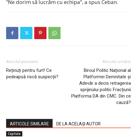
”Ne dorim să lucrăm cu echipa”, a spus Ceban.
Articolul precedent
Articolul următor
Reținuți pentru furt! Ce
Biroul Politic Național al
pedeapsă riscă suspecții?
Platformei Demnitate și
Adevăr a decis retragerea
sprijinului politic Fracțiunii
Platforma DA din CMC. Din ce
cauză?
ARTICOLE SIMILARE
DE LA ACELAȘI AUTOR
Capitala