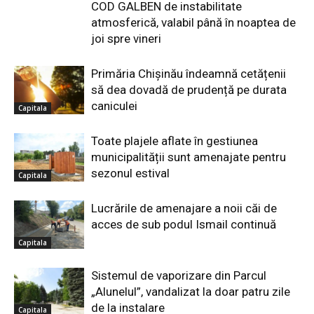
COD GALBEN de instabilitate
atmosferică, valabil până în noaptea de
joi spre vineri
Primăria Chișinău îndeamnă cetățenii
să dea dovadă de prudență pe durata
caniculei
Capitala
Toate plajele aflate în gestiunea
municipalității sunt amenajate pentru
sezonul estival
Capitala
Lucrările de amenajare a noii căi de
acces de sub podul Ismail continuă
Capitala
Sistemul de vaporizare din Parcul
„Alunelul”, vandalizat la doar patru zile
de la instalare
Capitala