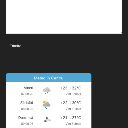
Meteo în Centru
+23..+32°C
Vineri
07.08.26
Vînt 3.9m/s
+22..+30°C
Sîmbătă
08.08.26
Vînt 6.1m/s
+21..+27°C
Duminică
09.08.26
Vînt 5.8m/s