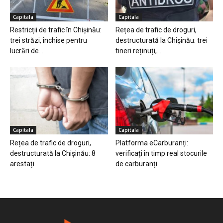
Capitala
Capitala
Restricții de trafic în Chișinău:
Rețea de trafic de droguri,
trei străzi, închise pentru
destructurată la Chișinău: trei
lucrări de...
tineri reținuți,...
Capitala
Capitala
Rețea de trafic de droguri,
Platforma eCarburanți:
destructurată la Chișinău: 8
verificați în timp real stocurile
arestați
de carburanți