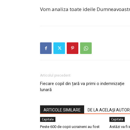
Vom analiza toate ideile Dumneavoastr
Articolul precedent
Fiecare copil din țară va primi o indemnizație
lunară
ARTICOLE SIMILARE
DE LA ACELAȘI AUTOR
Capitala
Capitala
Peste 600 de copii ucraineni au fost
Astăzi va fi 