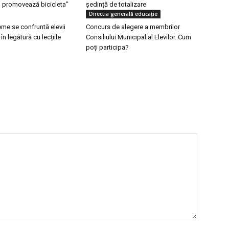
 promovează bicicleta”
ședință de totalizare
Directia generală educaţie
me se confruntă elevii
Concurs de alegere a membrilor
 în legătură cu lecțiile
Consiliului Municipal al Elevilor. Cum
poți participa?