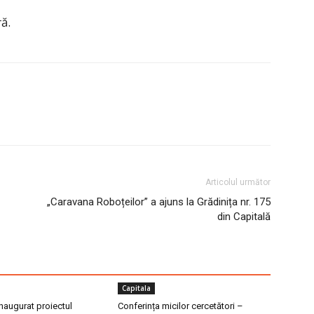
ă.
Articolul următor
„Caravana Roboțeilor” a ajuns la Grădinița nr. 175
din Capitală
Capitala
inaugurat proiectul
Conferința micilor cercetători –