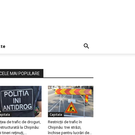
cte
CELE MAI POPULARE
apitala
Capitala
țea de trafic de droguri,
Restricții de trafic în
structurată la Chișinău:
Chișinău: trei străzi,
i tineri reținuți,...
închise pentru lucrări de...