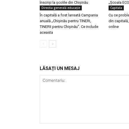
înscriși la școlile din Chișinău
„Școala ECO
Directia generală educaţie
Capitala
În capitală a fost lansată Campania
Cu ce proble
anuală „Chișinău pentru TINERI,
din capitală,
TINERII pentru Chișinău”. Ce include
online
aceasta
LĂSAȚI UN MESAJ