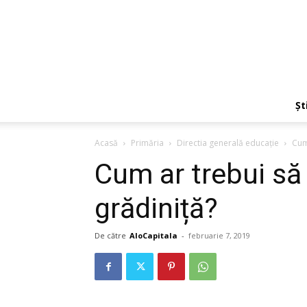
Ști
Acasă
Primăria
Directia generală educaţie
Cum
Cum ar trebui să
grădiniță?
De către
AloCapitala
-
februarie 7, 2019