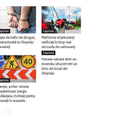
apitala
Capitala
țea de trafic de droguri,
Platforma eCarburanți:
structurată la Chișinău:
verificați în timp real
arestați
stocurile de carburanți
Capitala
Femeie salvată dintr-un
incendiu izbucnit într-un
bloc de locuit din
Chișinău
apitala
enție, șoferi: strada
ademician Sergiu
dăuțanu, închisă pentru
parații în această...