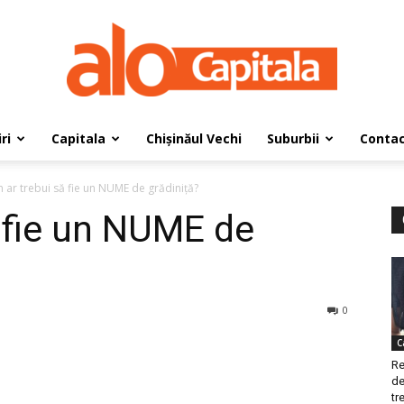
ri
Capitala
Chișinăul Vechi
Suburbii
Conta
AloCapitala
 ar trebui să fie un NUME de grădiniță?
 fie un NUME de
0
C
Re
de
tre