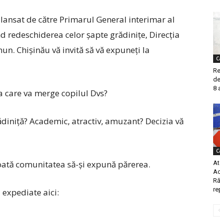
i lansat de către Primarul General interimar al
d redeschiderea celor șapte grădinițe, Direcţia
mun. Chişinău vă invită să vă expuneți la
C
Re
de
8 
a care va merge copilul Dvs?
ădiniță? Acad
emic, atractiv, amuzant? Decizia vă
C
toată comunitatea să-și expună părerea.
At
Ac
Ră
re
 expediate aici: