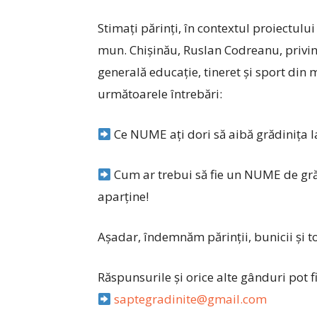
Stimați părinți, în contextul proiectulu
mun. Chișinău, Ruslan Codreanu, privin
generală educaţie, tineret şi sport din 
următoarele întrebări:
Ce NUME ați dori să aibă grădinița l
Cum ar trebui să fie un NUME de gr
aparține!
Așadar, îndemnăm părinții, bunicii și 
Răspunsurile și orice alte gânduri pot fi
saptegradinite@gmail.com