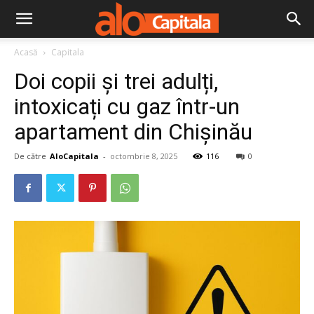
Acasă
Capitala
Doi copii și trei adulți,
intoxicați cu gaz într-un
apartament din Chișinău
De către
AloCapitala
-
octombrie 8, 2025
116
0