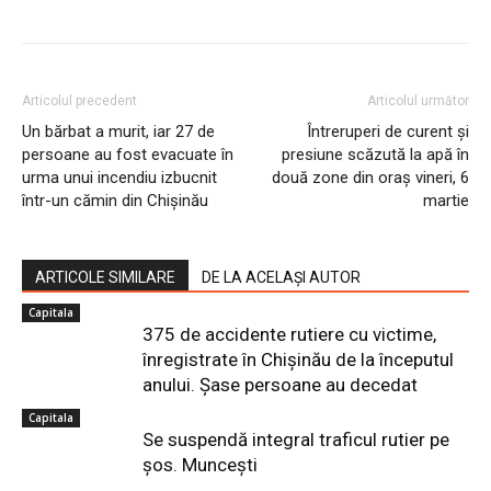
Articolul precedent
Articolul următor
Un bărbat a murit, iar 27 de
Întreruperi de curent și
persoane au fost evacuate în
presiune scăzută la apă în
urma unui incendiu izbucnit
două zone din oraș vineri, 6
într-un cămin din Chișinău
martie
ARTICOLE SIMILARE
DE LA ACELAȘI AUTOR
Capitala
375 de accidente rutiere cu victime,
înregistrate în Chișinău de la începutul
anului. Șase persoane au decedat
Capitala
Se suspendă integral traficul rutier pe
șos. Muncești