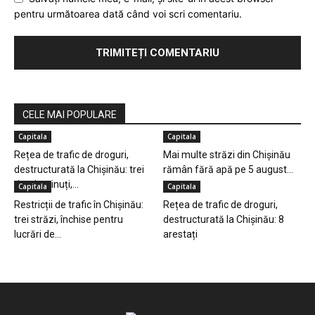
pentru următoarea dată când voi scri comentariu.
CELE MAI POPULARE
Capitala
Capitala
Rețea de trafic de droguri,
Mai multe străzi din Chișinău
destructurată la Chișinău: trei
rămân fără apă pe 5 august...
tineri reținuți,...
Capitala
Capitala
Restricții de trafic în Chișinău:
Rețea de trafic de droguri,
trei străzi, închise pentru
destructurată la Chișinău: 8
lucrări de...
arestați