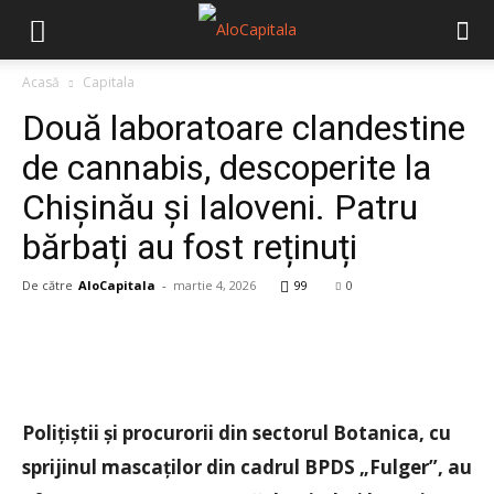
Acasă
Capitala
Două laboratoare clandestine
de cannabis, descoperite la
Chișinău și Ialoveni. Patru
bărbați au fost reținuți
De către
AloCapitala
-
martie 4, 2026
99
0
Polițiștii și procurorii din sectorul Botanica, cu
sprijinul mascaților din cadrul BPDS „Fulger”, au