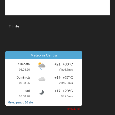
Meteo în Centru
+21..+30°C
Sîmbătă
08.08.26
Vînt 6.7m/s
+19..+27°C
Duminică
09.08.26
Vînt 5.9m/s
+17..+29°C
Luni
10.08.26
Vînt 3m/s
Meteo pentru 10 zile
meteo2.md