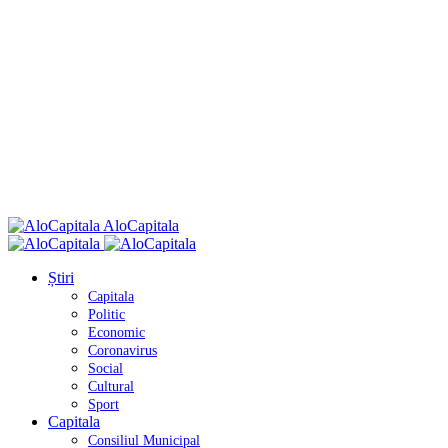
AloCapitala
Știri
Capitala
Politic
Economic
Coronavirus
Social
Cultural
Sport
Capitala
Consiliul Municipal