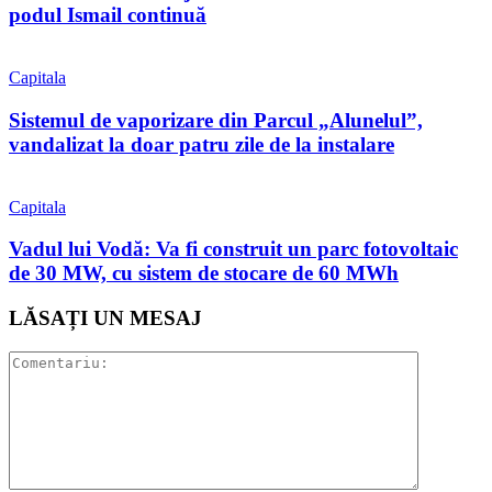
podul Ismail continuă
Capitala
Sistemul de vaporizare din Parcul „Alunelul”,
vandalizat la doar patru zile de la instalare
Capitala
Vadul lui Vodă: Va fi construit un parc fotovoltaic
de 30 MW, cu sistem de stocare de 60 MWh
LĂSAȚI UN MESAJ