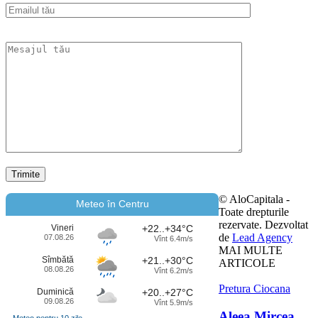
© AloCapitala -
Meteo în Centru
Toate drepturile
rezervate. Dezvoltat
Vineri
+22..+34°C
de
Lead Agency
07.08.26
Vînt 6.4m/s
MAI MULTE
Sîmbătă
+21..+30°C
ARTICOLE
08.08.26
Vînt 6.2m/s
Pretura Ciocana
Duminică
+20..+27°C
09.08.26
Vînt 5.9m/s
Aleea Mircea
Meteo pentru 10 zile