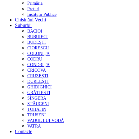
Primăria
Preturi
Instituţii Publice
Chișinăul Vechi
Suburbii
BĂCIOI
BUBUIECI
BUDEȘTI
CIORESCU
COLONIȚA
CODRU
CONDRIȚA
CRICOVA
CRUZEȘTI
DURLEȘTI
GHIDIGHICI
GRĂTIEȘTI
SÎNGERA
STĂUCENI
TOHATIN
TRUȘENI
VADUL LUI VODĂ
VATRA
Contacte