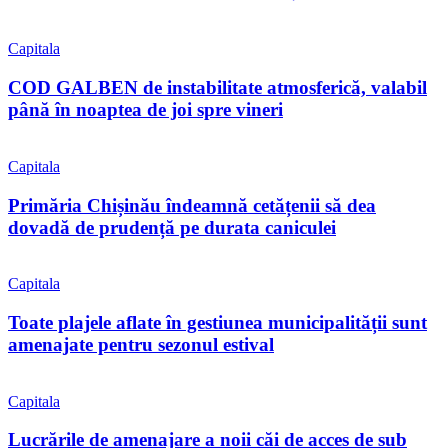
Capitala
COD GALBEN de instabilitate atmosferică, valabil
până în noaptea de joi spre vineri
Capitala
Primăria Chișinău îndeamnă cetățenii să dea
dovadă de prudență pe durata caniculei
Capitala
Toate plajele aflate în gestiunea municipalității sunt
amenajate pentru sezonul estival
Capitala
Lucrările de amenajare a noii căi de acces de sub