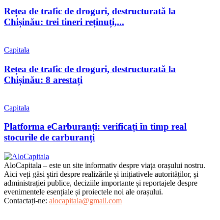
Rețea de trafic de droguri, destructurată la
Chișinău: trei tineri reținuți,...
Capitala
Rețea de trafic de droguri, destructurată la
Chișinău: 8 arestați
Capitala
Platforma eCarburanți: verificați în timp real
stocurile de carburanți
AloCapitala – este un site informativ despre viața orașului nostru.
Aici veți găsi știri despre realizările și inițiativele autorităților, și
administrației publice, deciziile importante și reportajele despre
evenimentele esențiale și proiectele noi ale orașului.
Contactați-ne:
alocapitala@gmail.com