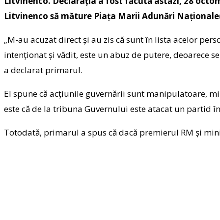
Litvinenco. Declarația a fost făcută astăzi, 28 octomb
Litvinenco să măture Piața Marii Adunări Naționale
„M-au acuzat direct și au zis că sunt în lista acelor per
intenționat și vădit, este un abuz de putere, deoarece se 
a declarat primarul.
El spune că acțiunile guvernării sunt manipulatoare, mi
este că de la tribuna Guvernului este atacat un partid î
Totodată, primarul a spus că dacă premierul RM și minis