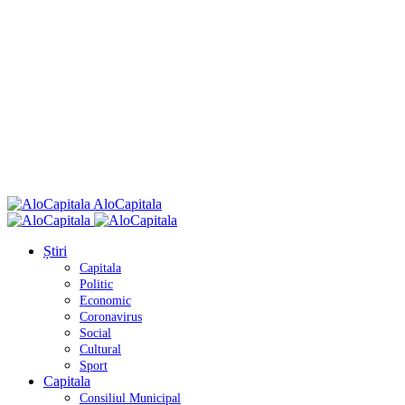
AloCapitala
Știri
Capitala
Politic
Economic
Coronavirus
Social
Cultural
Sport
Capitala
Consiliul Municipal