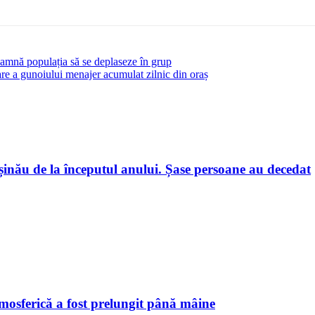
ndeamnă populația să se deplaseze în grup
are a gunoiului menajer acumulat zilnic din oraș
hișinău de la începutul anului. Șase persoane au decedat
tmosferică a fost prelungit până mâine