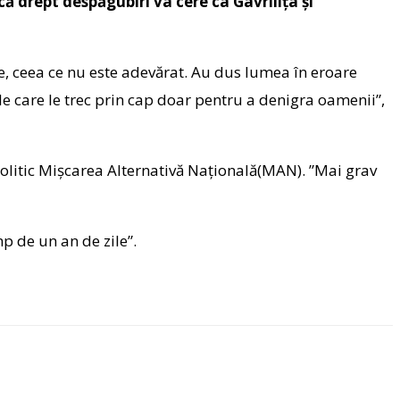
că drept despăgubiri va cere ca Gavrilița și
ite, ceea ce nu este adevărat. Au dus lumea în eroare
ile care le trec prin cap doar pentru a denigra oamenii”,
politic Mișcarea Alternativă Națională(MAN). ”Mai grav
p de un an de zile”.