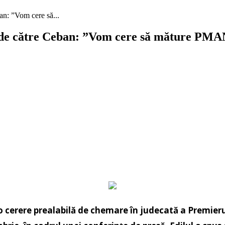
ban: ”Vom cere să...
tă de către Ceban: ”Vom cere să măture PMAN
erere prealabilă de chemare în judecată a Premierului,