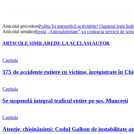
Articolul precedent
Poliția își intensifică activitățile! Oamenii legii î
Articolul următor
Regia „Autosalubritate” va contracta servicii de sort
ARTICOLE SIMILARE
DE LA ACELAȘI AUTOR
Capitala
375 de accidente rutiere cu victime, înregistrate în C
Capitala
Se suspendă integral traficul rutier pe șos. Muncești
Capitala
Atenție, chișinăuieni: Codul Galben de instabilitate a