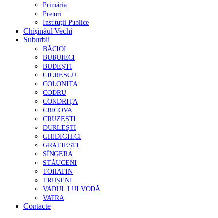
Primăria
Preturi
Instituţii Publice
Chișinăul Vechi
Suburbii
BĂCIOI
BUBUIECI
BUDEȘTI
CIORESCU
COLONIȚA
CODRU
CONDRIȚA
CRICOVA
CRUZEȘTI
DURLEȘTI
GHIDIGHICI
GRĂTIEȘTI
SÎNGERA
STĂUCENI
TOHATIN
TRUȘENI
VADUL LUI VODĂ
VATRA
Contacte