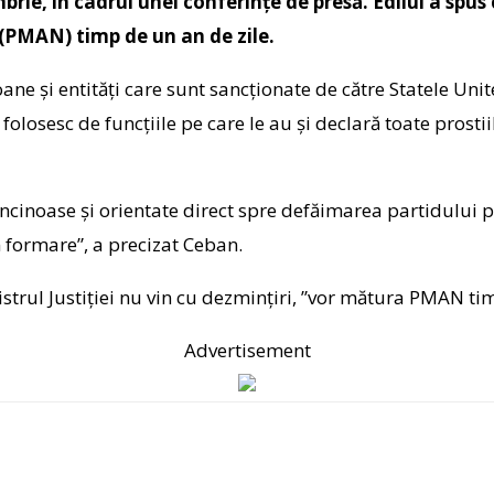
rie, în cadrul unei conferințe de presă. Edilul a spus 
(PMAN) timp de un an de zile.
soane și entități care sunt sancționate de către Statele Un
folosesc de funcțiile pe care le au și declară toate prosti
ncinoase și orientate direct spre defăimarea partidului 
n formare”, a precizat Ceban.
trul Justiției nu vin cu dezmințiri, ”vor mătura PMAN tim
Advertisement