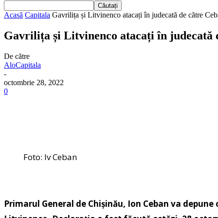
Acasă
Capitala
Gavrilița și Litvinenco atacați în judecată de către Ce
Gavrilița și Litvinenco atacați în judeca
De către
AloCapitala
-
octombrie 28, 2022
0
Foto: Iv Ceban
Primarul General de Chișinău, Ion Ceban va depune o c