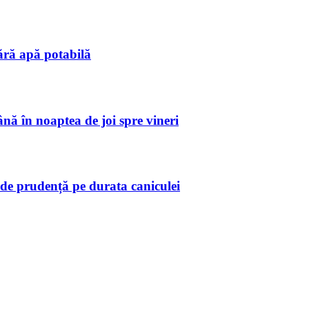
ără apă potabilă
ă în noaptea de joi spre vineri
de prudență pe durata caniculei