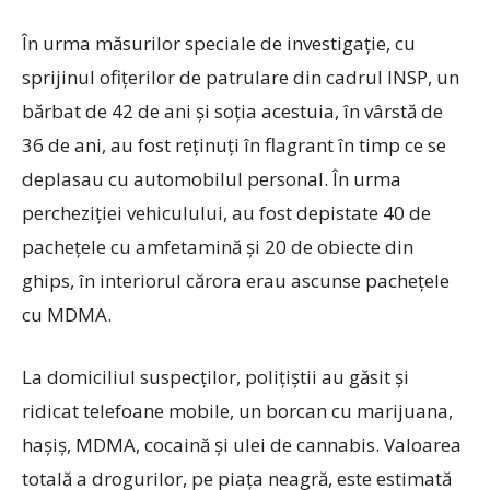
În urma măsurilor speciale de investigație, cu
sprijinul ofițerilor de patrulare din cadrul INSP, un
bărbat de 42 de ani și soția acestuia, în vârstă de
36 de ani, au fost reținuți în flagrant în timp ce se
deplasau cu automobilul personal. În urma
percheziției vehiculului, au fost depistate 40 de
pachețele cu amfetamină și 20 de obiecte din
ghips, în interiorul cărora erau ascunse pachețele
cu MDMA.
La domiciliul suspecților, polițiștii au găsit și
ridicat telefoane mobile, un borcan cu marijuana,
hașiș, MDMA, cocaină și ulei de cannabis. Valoarea
totală a drogurilor, pe piața neagră, este estimată