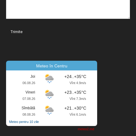
Meteo în Centru
+24..+35°C
Joi
06.08.26
Vînt 4.9m/s
+23..+35°C
Vineri
07.08.26
Vînt 7.3m/s
+21..+30°C
Sîmbătă
08.08.26
Vînt 6.1m/s
Meteo pentru 10 zile
meteo2.md