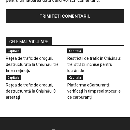
pentru următoarea dată când voi scri comentariu.
CELE MAI POPULARE
Capitala
Capitala
Rețea de trafic de droguri,
Restricții de trafic în Chișinău:
destructurată la Chișinău: trei
trei străzi, închise pentru
tineri reținuți,...
lucrări de...
Capitala
Capitala
Rețea de trafic de droguri,
Platforma eCarburanți:
destructurată la Chișinău: 8
verificați în timp real stocurile
arestați
de carburanți