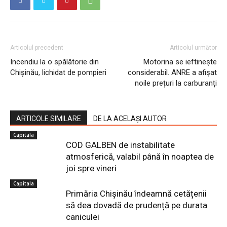
Articolul precedent
Articolul următor
Incendiu la o spălătorie din
Motorina se ieftinește
Chișinău, lichidat de pompieri
considerabil. ANRE a afișat
noile prețuri la carburanți
ARTICOLE SIMILARE
DE LA ACELAȘI AUTOR
Capitala
COD GALBEN de instabilitate
atmosferică, valabil până în noaptea de
joi spre vineri
Capitala
Primăria Chișinău îndeamnă cetățenii
să dea dovadă de prudență pe durata
caniculei