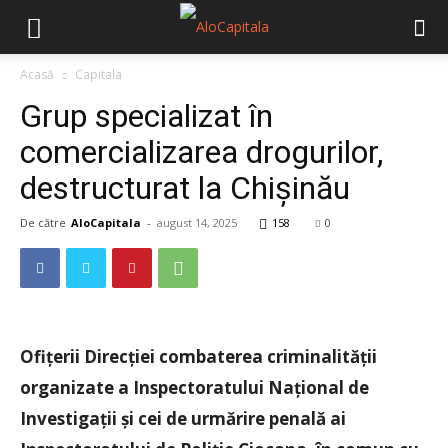
Acasă
Capitala
Grup specializat în
comercializarea drogurilor,
destructurat la Chișinău
De către
AloCapitala
-
august 14, 2025
158
0
Ofițerii Direcției combaterea criminalității
organizate a Inspectoratului Național de
Investigații și cei de urmărire penală ai