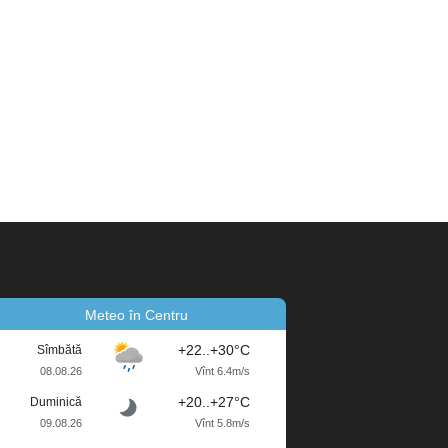
Meteo în Centru
+22..+30°C
Sîmbătă
08.08.26
Vînt 6.4m/s
+20..+27°C
Duminică
09.08.26
Vînt 5.8m/s