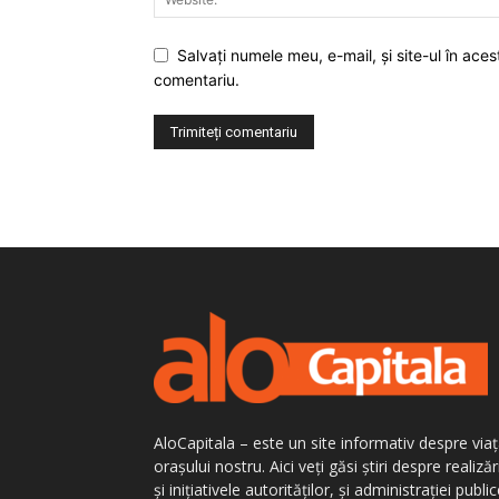
Salvaţi numele meu, e-mail, şi site-ul în ac
comentariu.
AloCapitala – este un site informativ despre via
orașului nostru. Aici veți găsi știri despre realizăr
și inițiativele autorităților, și administrației public