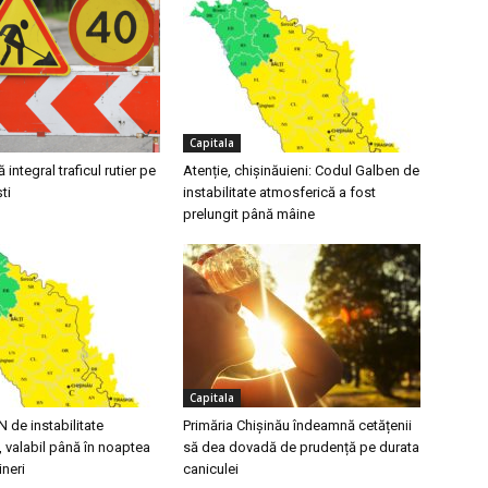
Capitala
integral traficul rutier pe
Atenție, chișinăuieni: Codul Galben de
ti
instabilitate atmosferică a fost
prelungit până mâine
Capitala
de instabilitate
Primăria Chișinău îndeamnă cetățenii
 valabil până în noaptea
să dea dovadă de prudență pe durata
ineri
caniculei