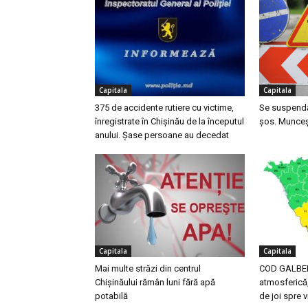
Capitala
Capitala
375 de accidente rutiere cu victime,
Se suspendă 
înregistrate în Chișinău de la începutul
șos. Munceș
anului. Șase persoane au decedat
Capitala
Capitala
Mai multe străzi din centrul
COD GALBEN 
Chișinăului rămân luni fără apă
atmosferică,
potabilă
de joi spre v