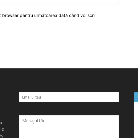
est browser pentru următoarea dată când voi scri
ța
ile
e,