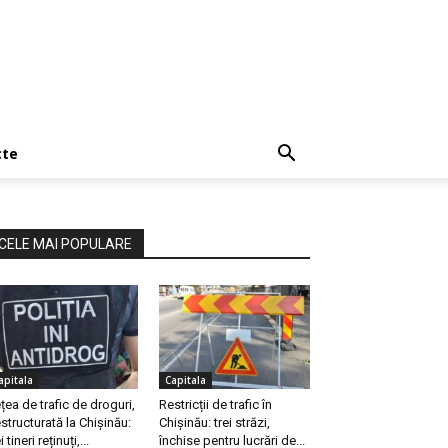
cte
CELE MAI POPULARE
apitala
Capitala
țea de trafic de droguri,
Restricții de trafic în
structurată la Chișinău:
Chișinău: trei străzi,
i tineri reținuți,...
închise pentru lucrări de...