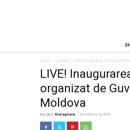
Ști
Acasă
Capitala
LIVE! Inaugurarea Târgului de Cră
LIVE! Inaugurarea
organizat de Guv
Moldova
De către
AloCapitala
-
decembrie 16, 2018