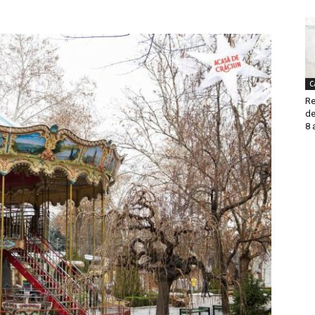
C
Re
de
8 