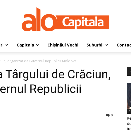
ri
Capitala
Chișinăul Vechi
Suburbii
Conta
AloCapitala
ciun, organizat de Guvernul Republicii Moldova
 Târgului de Crăciun,
ernul Republicii
C
0
Re
de
tre