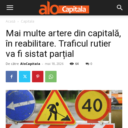
Acasă
Capitala
Mai multe artere din capitală,
în reabilitare. Traficul rutier
va fi sistat parțial
De către
AloCapitala
-
mai 18, 2026
64
0