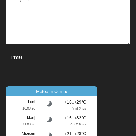
Meteo în Centru
+16..+29°C
Luni
10.08.26
Vînt 3m/s
+16..+32°C
Marţi
11.08.26
Vînt 2.6m/s
+21..+28°C
Miercuri