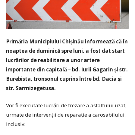
Primăria Municipiului Chișinău informează că în
noaptea de duminică spre luni, a fost dat start
lucrărilor de reabilitare a unor artere
importante din capitală – bd. Iurii Gagarin și str.
Burebista, tronsonul cuprins între bd. Dacia și
str. Sarmizegetusa.
Vor fi executate lucrări de frezare a asfaltului uzat,
urmate de intervenții de reparație a carosabilului,
inclusiv: