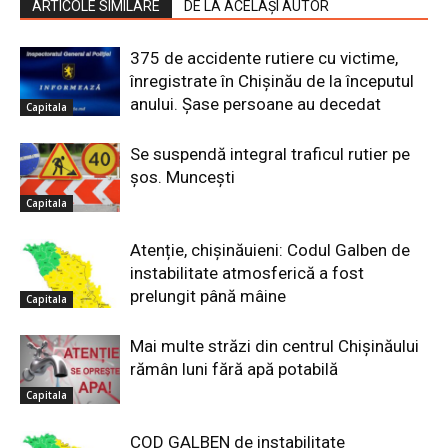
ARTICOLE SIMILARE
DE LA ACELAȘI AUTOR
375 de accidente rutiere cu victime,
înregistrate în Chișinău de la începutul
anului. Șase persoane au decedat
Capitala
Se suspendă integral traficul rutier pe
șos. Muncești
Capitala
Atenție, chișinăuieni: Codul Galben de
instabilitate atmosferică a fost
prelungit până mâine
Capitala
Mai multe străzi din centrul Chișinăului
rămân luni fără apă potabilă
Capitala
COD GALBEN de instabilitate