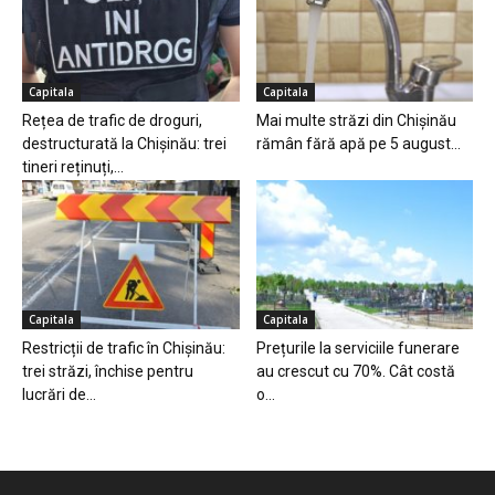
Capitala
Capitala
Rețea de trafic de droguri,
Mai multe străzi din Chișinău
destructurată la Chișinău: trei
rămân fără apă pe 5 august...
tineri reținuți,...
Capitala
Capitala
Restricții de trafic în Chișinău:
Prețurile la serviciile funerare
trei străzi, închise pentru
au crescut cu 70%. Cât costă
lucrări de...
o...