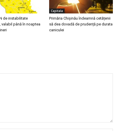
Capitala
de instabilitate
Primăria Chișinău îndeamnă cetățenii
 valabil până în noaptea
să dea dovadă de prudență pe durata
ineri
caniculei