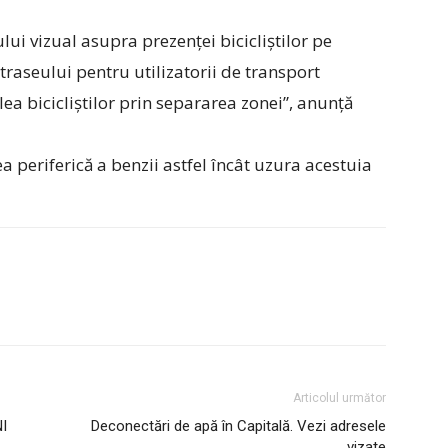
ui vizual asupra prezenței bicicliștilor pe
traseului pentru utilizatorii de transport
lea bicicliștilor prin separarea zonei”, anunță
 periferică a benzii astfel încât uzura acestuia
Articolul următor
NI
Deconectări de apă în Capitală. Vezi adresele
vizate