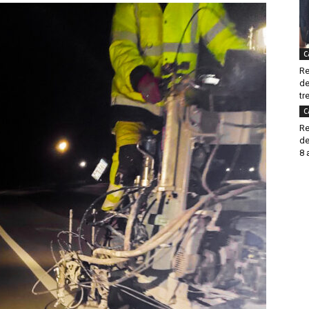
C
Re
de
tre
C
Re
de
8 