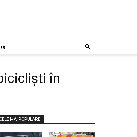
cte
cicliști în
CELE MAI POPULARE