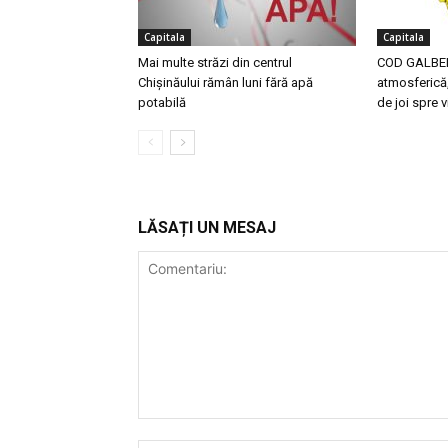
Capitala
Capitala
Mai multe străzi din centrul
COD GALBEN 
Chișinăului rămân luni fără apă
atmosferică,
potabilă
de joi spre v
LĂSAȚI UN MESAJ