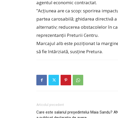
agentul economic contractat.
”Acțiunea are ca scop: sporirea impactul
partea carosabilă; ghidarea directivă a 
alternativ; reducerea obstacolelor în ca
reprezentanții Preturii Centru.
Marcajul alb este poziționat la marginea
să fie întârziată, susține Pretura.
Articolul precedent
Care este salariul președintelui Maia Sandu? A
a publicat declarația de avere