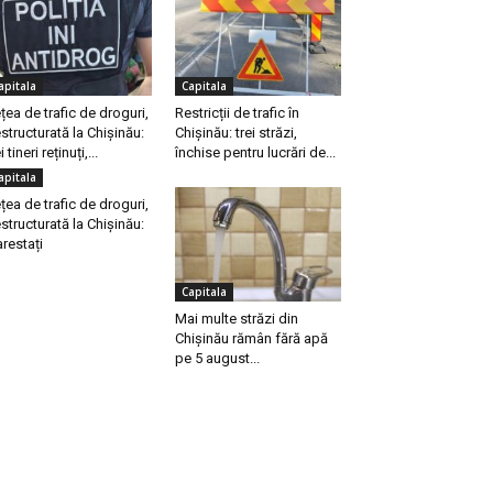
apitala
Capitala
țea de trafic de droguri,
Restricții de trafic în
structurată la Chișinău:
Chișinău: trei străzi,
i tineri reținuți,...
închise pentru lucrări de...
apitala
țea de trafic de droguri,
structurată la Chișinău:
arestați
Capitala
Mai multe străzi din
Chișinău rămân fără apă
pe 5 august...