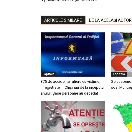
ARTICOLE SIMILARE
DE LA ACELAȘI AUTOR
Capitala
Capitala
375 de accidente rutiere cu victime,
Se suspendă 
înregistrate în Chișinău de la începutul
șos. Munceș
anului. Șase persoane au decedat