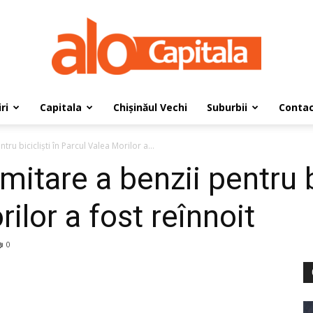
ri
Capitala
Chișinăul Vechi
Suburbii
Conta
AloCapitala
ru bicicliști în Parcul Valea Morilor a...
mitare a benzii pentru bi
ilor a fost reînnoit
0