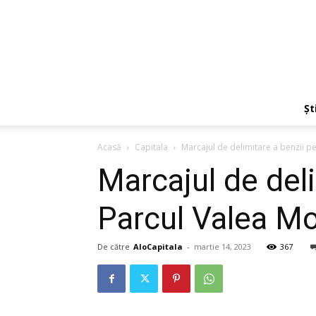
Ști
Acasă
Capitala
Marcajul de delimitare a benzii pent
Marcajul de deli
Parcul Valea Mor
De către
AloCapitala
-
martie 14, 2023
367