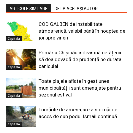
ARTICOLE SIMILARE
DE LA ACELAȘI AUTOR
COD GALBEN de instabilitate
atmosferică, valabil până în noaptea de
joi spre vineri
Capitala
Primăria Chișinău îndeamnă cetățenii
să dea dovadă de prudență pe durata
caniculei
Capitala
Toate plajele aflate în gestiunea
municipalității sunt amenajate pentru
sezonul estival
Capitala
Lucrările de amenajare a noii căi de
acces de sub podul Ismail continuă
Capitala