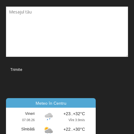
Meteo în Centru
+23..+32°C
Vineri
07.08.26
Vînt 3.9m/s
+22..+30°C
Sîmbătă