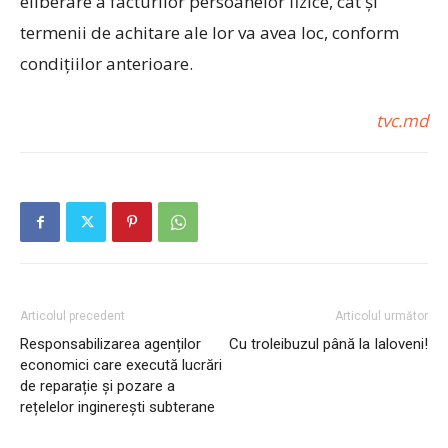
eliberare a facturilor persoanelor fizice, cât și
termenii de achitare ale lor va avea loc, conform
condițiilor anterioare.
tvc.md
Articolul precedent
Articolul următor
Responsabilizarea agenților
Cu troleibuzul până la Ialoveni!
economici care execută lucrări
de reparație și pozare a
rețelelor inginerești subterane