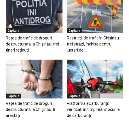
Capitala
Capitala
Rețea de trafic de droguri,
Restricții de trafic în Chișinău:
destructurată la Chișinău: trei
trei străzi, închise pentru
tineri reținuți,...
lucrări de...
Capitala
Capitala
Rețea de trafic de droguri,
Platforma eCarburanți:
destructurată la Chișinău: 8
verificați în timp real stocurile
arestați
de carburanți