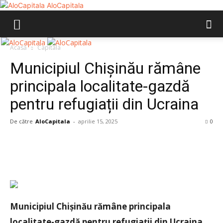
AloCapitala
Acasă
Capitala
Municipiul Chișinău rămâne
principala localitate-gazdă
pentru refugiații din Ucraina
De către
AloCapitala
-
aprilie 15, 2025
0
Municipiul Chișinău rămâne principala
localitate-gazdă pentru refugiații din Ucraina.