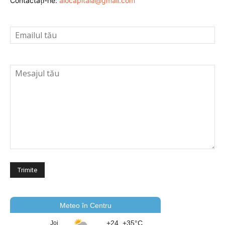
Contactați-ne:
alocapitala@gmail.com
Meteo în Centru
+24..+35°C
Joi