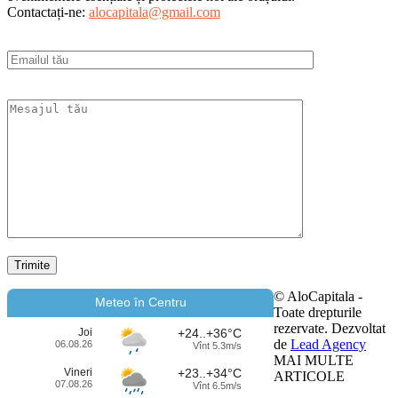
Contactați-ne:
alocapitala@gmail.com
© AloCapitala -
Meteo în Centru
Toate drepturile
rezervate. Dezvoltat
Joi
+24..+36°C
de
Lead Agency
06.08.26
Vînt 5.3m/s
MAI MULTE
Vineri
+23..+34°C
ARTICOLE
07.08.26
Vînt 6.5m/s