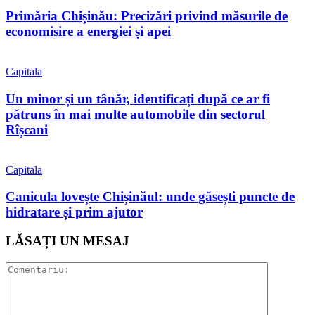
Primăria Chișinău: Precizări privind măsurile de
economisire a energiei și apei
Capitala
Un minor și un tânăr, identificați după ce ar fi
pătruns în mai multe automobile din sectorul
Rîșcani
Capitala
Canicula lovește Chișinăul: unde găsești puncte de
hidratare și prim ajutor
LĂSAȚI UN MESAJ