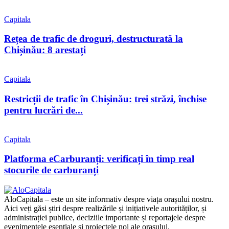
Capitala
Rețea de trafic de droguri, destructurată la
Chișinău: 8 arestați
Capitala
Restricții de trafic în Chișinău: trei străzi, închise
pentru lucrări de...
Capitala
Platforma eCarburanți: verificați în timp real
stocurile de carburanți
AloCapitala – este un site informativ despre viața orașului nostru.
Aici veți găsi știri despre realizările și inițiativele autorităților, și
administrației publice, deciziile importante și reportajele despre
evenimentele esențiale și proiectele noi ale orașului.