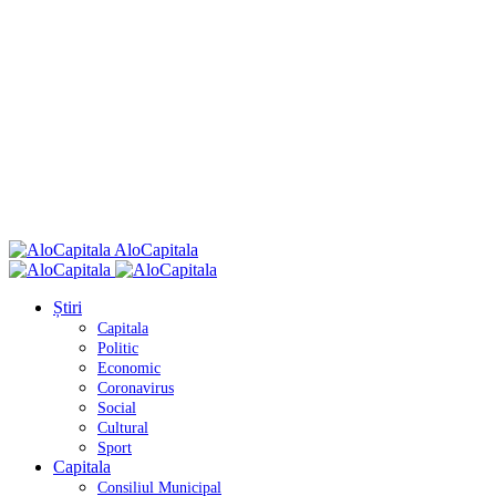
AloCapitala
Știri
Capitala
Politic
Economic
Coronavirus
Social
Cultural
Sport
Capitala
Consiliul Municipal