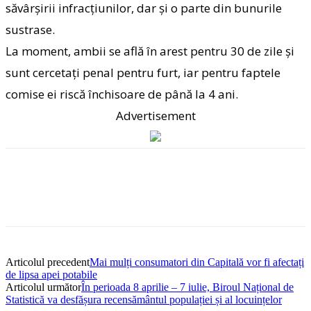
săvârșirii infracțiunilor, dar și o parte din bunurile
sustrase.
La moment, ambii se află în arest pentru 30 de zile și
sunt cercetați penal pentru furt, iar pentru faptele
comise ei riscă închisoare de până la 4 ani.
Advertisement
Articolul precedent
Mai mulți consumatori din Capitală vor fi afectați
de lipsa apei potabile
Articolul următor
În perioada 8 aprilie – 7 iulie, Biroul Național de
Statistică va desfășura recensământul populației și al locuințelor