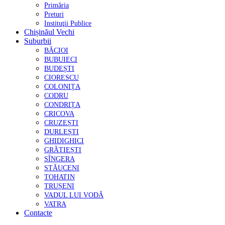
Primăria
Preturi
Instituţii Publice
Chișinăul Vechi
Suburbii
BĂCIOI
BUBUIECI
BUDEȘTI
CIORESCU
COLONIȚA
CODRU
CONDRIȚA
CRICOVA
CRUZEȘTI
DURLEȘTI
GHIDIGHICI
GRĂTIEȘTI
SÎNGERA
STĂUCENI
TOHATIN
TRUȘENI
VADUL LUI VODĂ
VATRA
Contacte