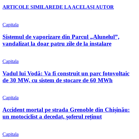
ARTICOLE SIMILARE
DE LA ACELAȘI AUTOR
Capitala
Sistemul de vaporizare din Parcul „Alunelul”,
vandalizat la doar patru zile de la instalare
Capitala
Vadul lui Vodă: Va fi construit un parc fotovoltaic
de 30 MW, cu sistem de stocare de 60 MWh
Capitala
Accident mortal pe strada Grenoble din Chișinău:
un motociclist a decedat, șoferul reținut
Capitala