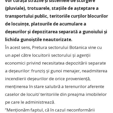
vor curăța străzile și sistemele de scurgere
(pluviale), trotuarele, stațiile de așteptare a
transportului public, teritoriile curților blocurilor
de locuințe, platourile de acumulare a
deșeurilor și depozitarea separată a gunoiului și
lichida gunoiștile neautorizate.
În acest sens, Pretura sectorului Botanica vine cu
un apel către locuitorii sectorului și agenții
economici privind necesitatea depozitării separate
a deșeurilor: frunziș și gunoi menajer, neadmiterea
incendierii deșeurilor de orice proveniență,
menținerea în stare salubră a terenurilor aferente
caselor de locuit/ teritoriile din preajma imobilelor
pe care le administrează.
”Menționăm faptul, că în cazul neconformării