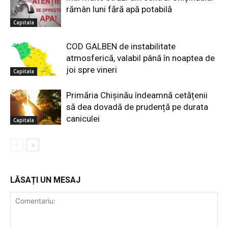
rămân luni fără apă potabilă
Capitala
COD GALBEN de instabilitate
atmosferică, valabil până în noaptea de
joi spre vineri
Capitala
Primăria Chișinău îndeamnă cetățenii
să dea dovadă de prudență pe durata
caniculei
Capitala
LĂSAȚI UN MESAJ