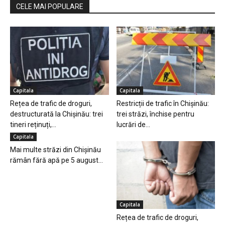
CELE MAI POPULARE
Capitala
Capitala
Rețea de trafic de droguri,
Restricții de trafic în Chișinău:
destructurată la Chișinău: trei
trei străzi, închise pentru
tineri reținuți,...
lucrări de...
Capitala
Mai multe străzi din Chișinău
rămân fără apă pe 5 august...
Capitala
Rețea de trafic de droguri,