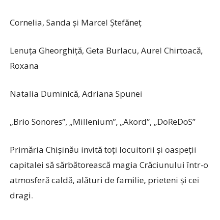
Cornelia, Sanda și Marcel Ștefăneț
Lenuța Gheorghiță, Geta Burlacu, Aurel Chirtoacă,
Roxana
Natalia Duminică, Adriana Spunei
„Brio Sonores”, „Millenium”, „Akord”, „DoReDoS”
Primăria Chișinău invită toți locuitorii și oaspeții
capitalei să sărbătorească magia Crăciunului într-o
atmosferă caldă, alături de familie, prieteni și cei
dragi.