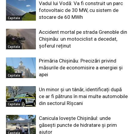
Vadul lui Vodă: Va fi construit un parc
fotovoltaic de 30 MW, cu sistem de
stocare de 60 MWh
Capitala
Accident mortal pe strada Grenoble din
Chișinău: un motociclist a decedat,
șoferul reținut
Capitala
Primăria Chișinău: Precizări privind
măsurile de economisire a energiei și
apei
Capitala
Un minor și un tânăr, identificați după
ce ar fi pătruns în mai multe automobile
din sectorul Rîșcani
Capitala
Canicula lovește Chișinăul: unde
găsești puncte de hidratare și prim
ajutor
Capitala