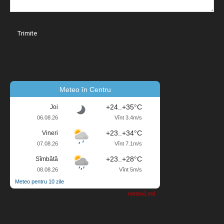
Meteo în Centru
+24..+35°C
Joi
06.08.26
Vînt 3.4m/s
+23..+34°C
Vineri
07.08.26
Vînt 7.1m/s
+23..+28°C
Sîmbătă
08.08.26
Vînt 5m/s
Meteo pentru 10 zile
meteo2.md