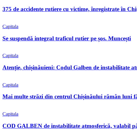
375 de accidente rutiere cu victime, înregistrate în C
Capitala
Se suspendă integral traficul rutier pe șos. Muncești
Capitala
Atenție, chișinăuieni: Codul Galben de instabilitate a
Capitala
Mai multe străzi din centrul Chișinăului rămân luni f
Capitala
COD GALBEN de instabilitate atmosferică, valabil pân