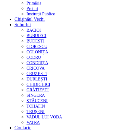
Primăria
Preturi
Instituţii Publice
Chișinăul Vechi
Suburbii
BĂCIOI
BUBUIECI
BUDEȘTI
CIORESCU
COLONIȚA
CODRU
CONDRIȚA
CRICOVA
CRUZEȘTI
DURLEȘTI
GHIDIGHICI
GRĂTIEȘTI
SÎNGERA
STĂUCENI
TOHATIN
TRUȘENI
VADUL LUI VODĂ
VATRA
Contacte