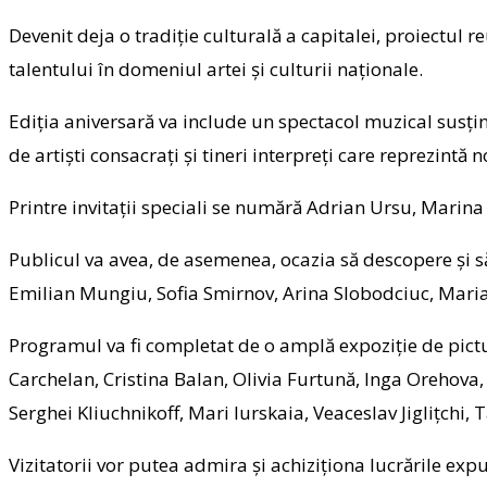
Devenit deja o tradiție culturală a capitalei, proiectul r
talentului în domeniul artei și culturii naționale.
Ediția aniversară va include un spectacol muzical susț
de artiști consacrați și tineri interpreți care reprezintă 
Printre invitații speciali se numără Adrian Ursu, Marin
Publicul va avea, de asemenea, ocazia să descopere și s
Emilian Mungiu, Sofia Smirnov, Arina Slobodciuc, Maria C
Programul va fi completat de o amplă expoziție de pictur
Carchelan, Cristina Balan, Olivia Furtună, Inga Orehov
Serghei Kliuchnikoff, Mari Iurskaia, Veaceslav Jiglițchi, T
Vizitatorii vor putea admira și achiziționa lucrările ex