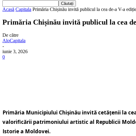
Acasă
Capitala
Primăria Chișinău invită publicul la cea de-a V-a ediție 
Primăria Chișinău invită publicul la cea de
De către
AloCapitala
-
iunie 3, 2026
0
Primăria Municipiului Chișinău invită cetățenii la ce
valorificării patrimoniului artistic al Republicii M
Istorie a Moldovei.