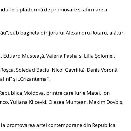
ferindu-le o platformă de promovare și afirmare a
u”, sub bagheta dirijorului Alexandru Rotaru, alături
, Eduard Musteață, Valeria Pasha și Lilia Șolomei.
Roșca, Soledad Baciu, Nicol Gavriliță, Denis Voronă,
lini” și „Crizantema”.
 Republica Moldova, printre care Iurie Matei, Ion
enco, Yuliana Kilcevki, Olesea Muntean, Maxim Dovbis,
i și la promovarea artei contemporane din Republica