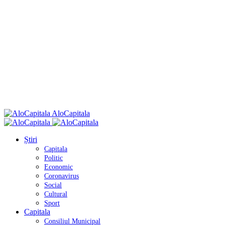
AloCapitala
Știri
Capitala
Politic
Economic
Coronavirus
Social
Cultural
Sport
Capitala
Consiliul Municipal