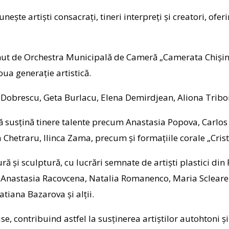
eunește artiști consacrați, tineri interpreți și creatori, o
inut de Orchestra Municipală de Cameră „Camerata Chișină
noua generație artistică.
a Dobrescu, Geta Burlacu, Elena Demirdjean, Aliona Triboi
ă susțină tinere talente precum Anastasia Popova, Carlos 
hetraru, Ilinca Zama, precum și formațiile corale „Crista
ă și sculptură, cu lucrări semnate de artiști plastici din
a, Anastasia Racovcena, Natalia Romanenco, Maria Sclear
atiana Bazarova și alții.
puse, contribuind astfel la susținerea artiștilor autohton