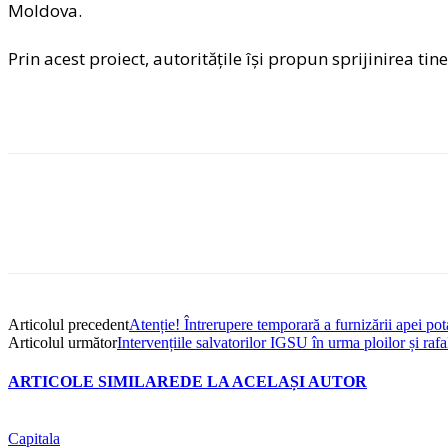
Moldova.
Prin acest proiect, autoritățile își propun sprijinirea ti
Articolul precedent
Atenție! Întrerupere temporară a furnizării apei pot
Articolul următor
Intervențiile salvatorilor IGSU în urma ploilor și rafale
ARTICOLE SIMILARE
DE LA ACELAȘI AUTOR
Capitala