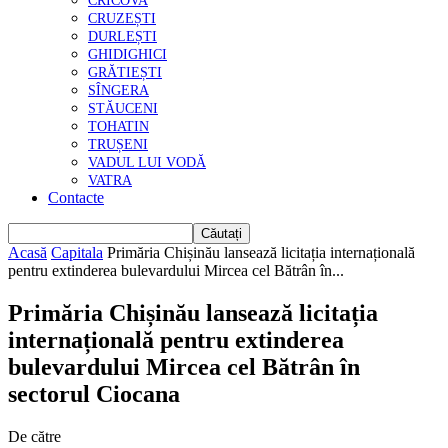
CRICOVA
CRUZEȘTI
DURLEȘTI
GHIDIGHICI
GRĂTIEȘTI
SÎNGERA
STĂUCENI
TOHATIN
TRUȘENI
VADUL LUI VODĂ
VATRA
Contacte
Acasă
Capitala
Primăria Chișinău lansează licitația internațională
pentru extinderea bulevardului Mircea cel Bătrân în...
Primăria Chișinău lansează licitația
internațională pentru extinderea
bulevardului Mircea cel Bătrân în
sectorul Ciocana
De către