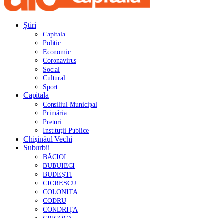
Știri
Capitala
Politic
Economic
Coronavirus
Social
Cultural
Sport
Capitala
Consiliul Municipal
Primăria
Preturi
Instituţii Publice
Chișinăul Vechi
Suburbii
BĂCIOI
BUBUIECI
BUDEȘTI
CIORESCU
COLONIȚA
CODRU
CONDRIȚA