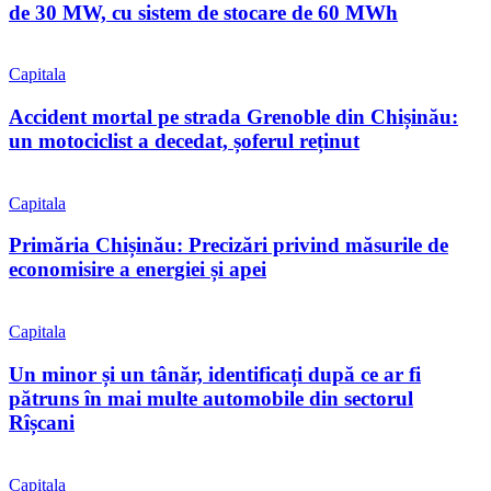
de 30 MW, cu sistem de stocare de 60 MWh
Capitala
Accident mortal pe strada Grenoble din Chișinău:
un motociclist a decedat, șoferul reținut
Capitala
Primăria Chișinău: Precizări privind măsurile de
economisire a energiei și apei
Capitala
Un minor și un tânăr, identificați după ce ar fi
pătruns în mai multe automobile din sectorul
Rîșcani
Capitala