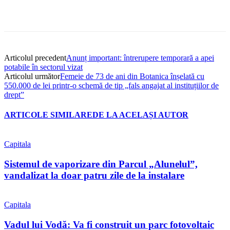
Articolul precedent
Anunț important: întrerupere temporară a apei
potabile în sectorul vizat
Articolul următor
Femeie de 73 de ani din Botanica înșelată cu
550.000 de lei printr-o schemă de tip „fals angajat al instituțiilor de
drept”
ARTICOLE SIMILARE
DE LA ACELAȘI AUTOR
Capitala
Sistemul de vaporizare din Parcul „Alunelul”,
vandalizat la doar patru zile de la instalare
Capitala
Vadul lui Vodă: Va fi construit un parc fotovoltaic