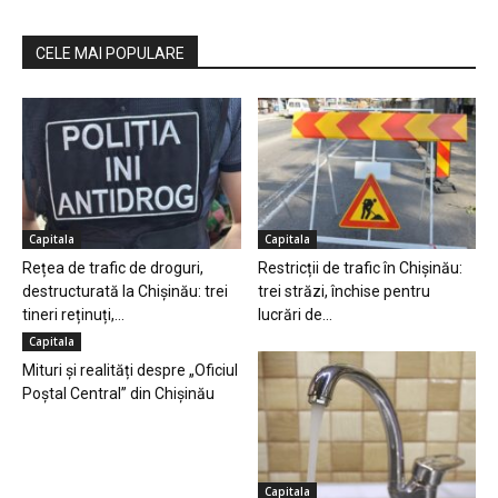
CELE MAI POPULARE
Capitala
Capitala
Rețea de trafic de droguri,
Restricții de trafic în Chișinău:
destructurată la Chișinău: trei
trei străzi, închise pentru
tineri reținuți,...
lucrări de...
Capitala
Mituri și realități despre „Oficiul
Poștal Central” din Chișinău
Capitala