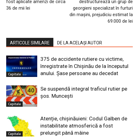
fost aplicate amenzi de circa
destructurează un grup de
36 de mii lei
georgieni specializat în furturi
din mașini, prejudiciu estimat la
69.000 de lei
ARTICOLE SIMILARE
DE LA ACELAȘI AUTOR
375 de accidente rutiere cu victime,
înregistrate în Chișinău de la începutul
anului. Șase persoane au decedat
Capitala
Se suspendă integral traficul rutier pe
șos. Muncești
Capitala
Atenție, chișinăuieni: Codul Galben de
instabilitate atmosferică a fost
prelungit până mâine
Capitala