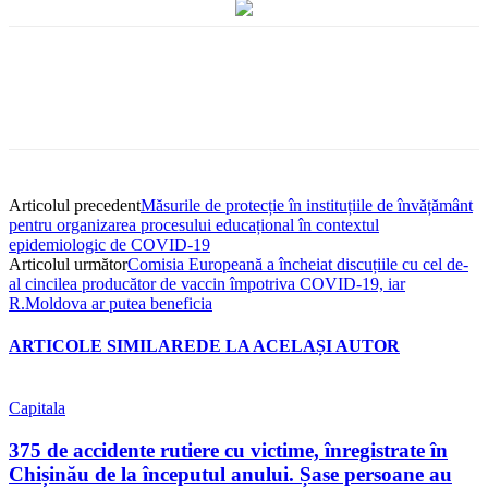
Articolul precedent
Măsurile de protecție în instituțiile de învățământ
pentru organizarea procesului educațional în contextul
epidemiologic de COVID-19
Articolul următor
Comisia Europeană a încheiat discuțiile cu cel de-
al cincilea producător de vaccin împotriva COVID-19, iar
R.Moldova ar putea beneficia
ARTICOLE SIMILARE
DE LA ACELAȘI AUTOR
Capitala
375 de accidente rutiere cu victime, înregistrate în
Chișinău de la începutul anului. Șase persoane au