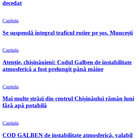
decedat
Capitala
Se suspendă integral traficul rutier pe șos. Muncești
Capitala
Atenție, chișinăuieni: Codul Galben de instabilitate
atmosferică a fost prelungit până mâine
Capitala
Mai multe străzi din centrul Chișinăului rămân luni
fără apă potabilă
Capitala
COD GALBEN de instabilitate atmosferică, valabil