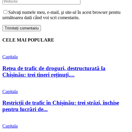
Salvaţi numele meu, e-mail, şi site-ul în acest browser pentru
următoarea dată când voi scri comentariu.
CELE MAI POPULARE
Capitala
Rețea de trafic de droguri, destructurată la
Chișinău: trei tineri reținuți,...
Capitala
Restricții de trafic în Chișinău: trei străzi, închise
pentru lucrări de...
Capitala