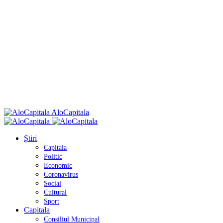
AloCapitala
Știri
Capitala
Politic
Economic
Coronavirus
Social
Cultural
Sport
Capitala
Consiliul Municipal