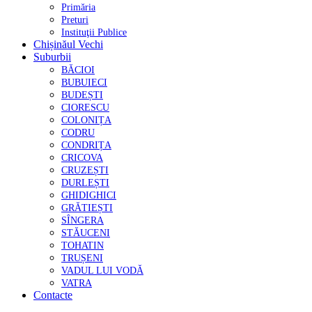
Primăria
Preturi
Instituţii Publice
Chișinăul Vechi
Suburbii
BĂCIOI
BUBUIECI
BUDEȘTI
CIORESCU
COLONIȚA
CODRU
CONDRIȚA
CRICOVA
CRUZEȘTI
DURLEȘTI
GHIDIGHICI
GRĂTIEȘTI
SÎNGERA
STĂUCENI
TOHATIN
TRUȘENI
VADUL LUI VODĂ
VATRA
Contacte