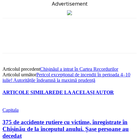
Advertisement
Articolul precedent
Chișinăul a intrat în Cartea Recordurilor
Articolul următor
Pericol excepțional de incendii în perioada 4–10
iulie! Autoritățile îndeamnă la maximă prudență
ARTICOLE SIMILARE
DE LA ACELAȘI AUTOR
Capitala
375 de accidente rutiere cu victime, înregistrate în
Chișinău de la începutul anului. Șase persoane au
decedat