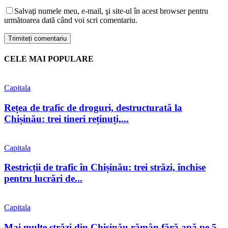
Salvaţi numele meu, e-mail, şi site-ul în acest browser pentru
următoarea dată când voi scri comentariu.
CELE MAI POPULARE
Capitala
Rețea de trafic de droguri, destructurată la
Chișinău: trei tineri reținuți,...
Capitala
Restricții de trafic în Chișinău: trei străzi, închise
pentru lucrări de...
Capitala
Mai multe străzi din Chișinău rămân fără apă pe 5