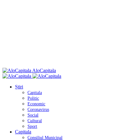
AloCapitala
Știri
Capitala
Politic
Economic
Coronavirus
Social
Cultural
Sport
Capitala
Consiliul Municipal