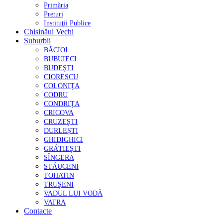
Primăria
Preturi
Instituţii Publice
Chișinăul Vechi
Suburbii
BĂCIOI
BUBUIECI
BUDEȘTI
CIORESCU
COLONIȚA
CODRU
CONDRIȚA
CRICOVA
CRUZEȘTI
DURLEȘTI
GHIDIGHICI
GRĂTIEȘTI
SÎNGERA
STĂUCENI
TOHATIN
TRUȘENI
VADUL LUI VODĂ
VATRA
Contacte