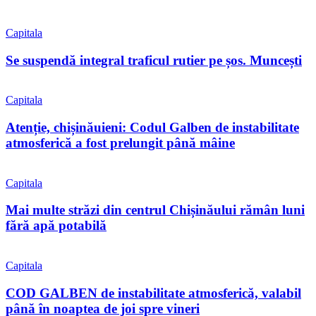
Capitala
Se suspendă integral traficul rutier pe șos. Muncești
Capitala
Atenție, chișinăuieni: Codul Galben de instabilitate
atmosferică a fost prelungit până mâine
Capitala
Mai multe străzi din centrul Chișinăului rămân luni
fără apă potabilă
Capitala
COD GALBEN de instabilitate atmosferică, valabil
până în noaptea de joi spre vineri