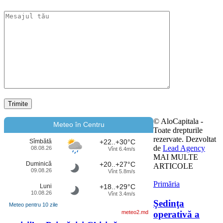
© AloCapitala -
Meteo în Centru
Toate drepturile
rezervate. Dezvoltat
Sîmbătă
+22..+30°C
de
Lead Agency
08.08.26
Vînt 6.4m/s
MAI MULTE
Duminică
+20..+27°C
ARTICOLE
09.08.26
Vînt 5.8m/s
Primăria
Luni
+18..+29°C
10.08.26
Vînt 3.4m/s
Şedinţa
Meteo pentru 10 zile
operativă a
meteo2.md