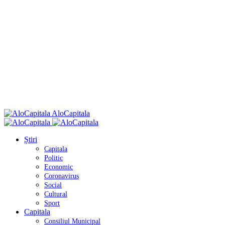
AloCapitala
Știri
Capitala
Politic
Economic
Coronavirus
Social
Cultural
Sport
Capitala
Consiliul Municipal