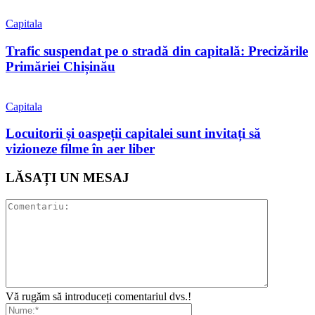
Capitala
Trafic suspendat pe o stradă din capitală: Precizările
Primăriei Chișinău
Capitala
Locuitorii și oaspeții capitalei sunt invitați să
vizioneze filme în aer liber
LĂSAȚI UN MESAJ
Vă rugăm să introduceți comentariul dvs.!