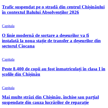
Trafic suspendat pe o stradă din centrul Chișinăului
în contextul Balului Absolvenților 2026
Capitala
O linie modernă de sortare a deșeurilor va fi
instalată la noua stație de transfer a deșeurilor din
sectorul Ciocana
Capitala
Peste 8.400 de copii au fost înmatriculați în clasa I în
școlile din Chișinău
Capitala
Mai multe străzi din Chișinău, închise sau parțial
suspendate din cauza lucrărilor de reparație