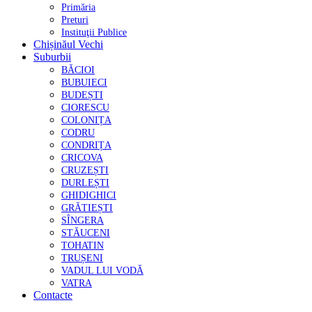
Primăria
Preturi
Instituţii Publice
Chișinăul Vechi
Suburbii
BĂCIOI
BUBUIECI
BUDEȘTI
CIORESCU
COLONIȚA
CODRU
CONDRIȚA
CRICOVA
CRUZEȘTI
DURLEȘTI
GHIDIGHICI
GRĂTIEȘTI
SÎNGERA
STĂUCENI
TOHATIN
TRUȘENI
VADUL LUI VODĂ
VATRA
Contacte