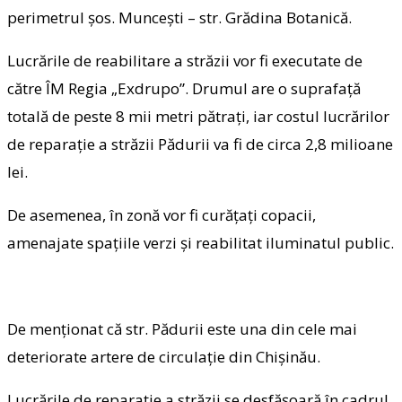
perimetrul şos. Munceşti – str. Grădina Botanică.
Lucrările de reabilitare a străzii vor fi executate de
către ÎM Regia „Exdrupo”. Drumul are o suprafaţă
totală de peste 8 mii metri pătraţi, iar costul lucrărilor
de reparație a străzii Pădurii va fi de circa 2,8 milioane
lei.
De asemenea, în zonă vor fi curăţaţi copacii,
amenajate spaţiile verzi şi reabilitat iluminatul public.
De menţionat că str. Pădurii este una din cele mai
deteriorate artere de circulaţie din Chişinău.
Lucrările de reparaţie a străzii se desfășoară în cadrul