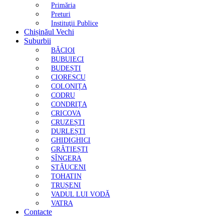
Primăria
Preturi
Instituţii Publice
Chișinăul Vechi
Suburbii
BĂCIOI
BUBUIECI
BUDEȘTI
CIORESCU
COLONIȚA
CODRU
CONDRIȚA
CRICOVA
CRUZEȘTI
DURLEȘTI
GHIDIGHICI
GRĂTIEȘTI
SÎNGERA
STĂUCENI
TOHATIN
TRUȘENI
VADUL LUI VODĂ
VATRA
Contacte