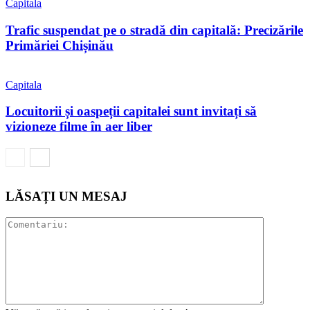
Capitala
Trafic suspendat pe o stradă din capitală: Precizările
Primăriei Chișinău
Capitala
Locuitorii și oaspeții capitalei sunt invitați să
vizioneze filme în aer liber
LĂSAȚI UN MESAJ