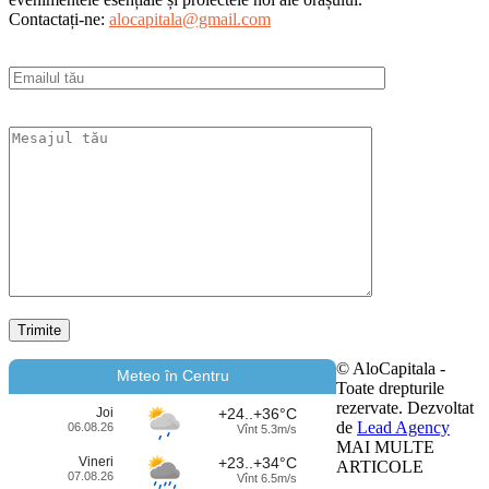
Contactați-ne:
alocapitala@gmail.com
© AloCapitala -
Meteo în Centru
Toate drepturile
rezervate. Dezvoltat
Joi
+24..+36°C
de
Lead Agency
06.08.26
Vînt 5.3m/s
MAI MULTE
Vineri
+23..+34°C
ARTICOLE
07.08.26
Vînt 6.5m/s