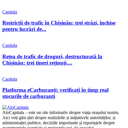
Capitala
Restricții de trafic în Chișinău: trei străzi, închise
pentru lucrări de...
Capitala
Rețea de trafic de droguri, destructurată la
Chișinău: trei tineri reținuți,...
Capitala
Platforma eCarburanți: verificați în timp real
stocurile de carburanți
AloCapitala – este un site informativ despre viața orașului nostru.
Aici veți găsi știri despre realizările și inițiativele autorităților, și
administrației publice, deciziile importante și reportajele despre
evenimentele esențiale și proiectele noi ale orașului.