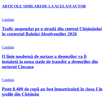
ARTICOLE SIMILARE
DE LA ACELAȘI AUTOR
Capitala
Trafic suspendat pe o stradă din centrul Chișinăului
în contextul Balului Absolvenților 2026
Capitala
O linie modernă de sortare a deșeurilor va fi
instalată la noua stație de transfer a deșeurilor din
sectorul Ciocana
Capitala
Peste 8.400 de copii au fost înmatriculați în clasa I în
școlile din Chișinău