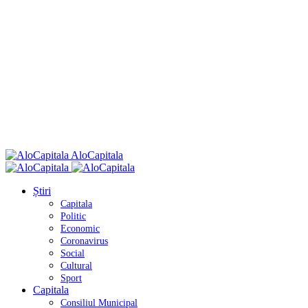
AloCapitala
Știri
Capitala
Politic
Economic
Coronavirus
Social
Cultural
Sport
Capitala
Consiliul Municipal