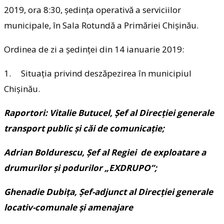
2019, ora 8:30, şedinţa operativă a serviciilor
municipale, în Sala Rotundă a Primăriei Chişinău.
Ordinea de zi a şedinţei din 14 ianuarie 2019:
1. Situația privind deszăpezirea în municipiul
Chișinău.
Raportori: Vitalie Butucel, Șef al Direcției generale
transport public și căi de comunicație;
Adrian Boldurescu, Șef al Regiei de exploatare a
drumurilor și podurilor „EXDRUPO”;
Ghenadie Dubița, Şef-adjunct al Direcției generale
locativ-comunale și amenajare