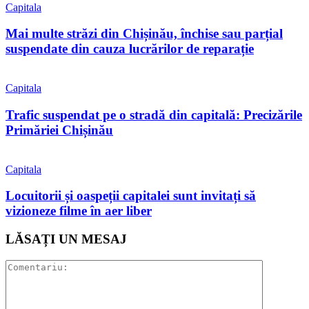
Capitala
Mai multe străzi din Chișinău, închise sau parțial
suspendate din cauza lucrărilor de reparație
Capitala
Trafic suspendat pe o stradă din capitală: Precizările
Primăriei Chișinău
Capitala
Locuitorii și oaspeții capitalei sunt invitați să
vizioneze filme în aer liber
LĂSAȚI UN MESAJ