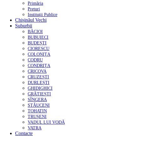
Primăria
Preturi
Instituţii Publice
Chișinăul Vechi
Suburbii
BĂCIOI
BUBUIECI
BUDEȘTI
CIORESCU
COLONIȚA
CODRU
CONDRIȚA
CRICOVA
CRUZEȘTI
DURLEȘTI
GHIDIGHICI
GRĂTIEȘTI
SÎNGERA
STĂUCENI
TOHATIN
TRUȘENI
VADUL LUI VODĂ
VATRA
Contacte