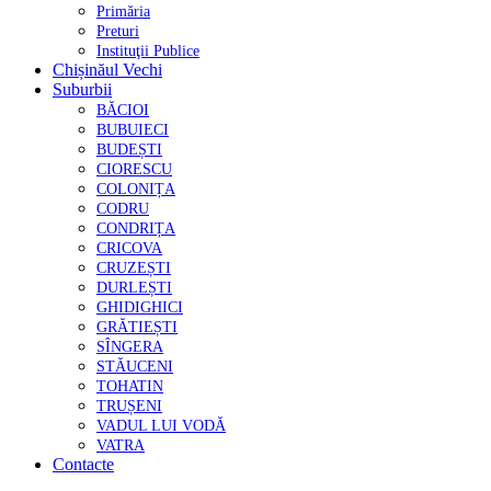
Primăria
Preturi
Instituţii Publice
Chișinăul Vechi
Suburbii
BĂCIOI
BUBUIECI
BUDEȘTI
CIORESCU
COLONIȚA
CODRU
CONDRIȚA
CRICOVA
CRUZEȘTI
DURLEȘTI
GHIDIGHICI
GRĂTIEȘTI
SÎNGERA
STĂUCENI
TOHATIN
TRUȘENI
VADUL LUI VODĂ
VATRA
Contacte