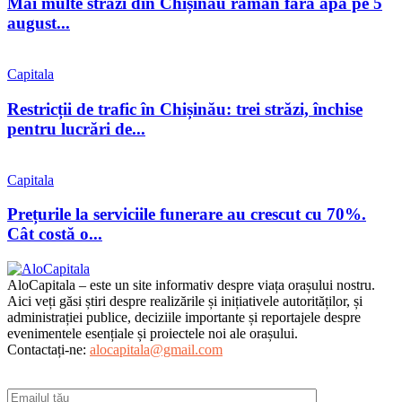
Mai multe străzi din Chișinău rămân fără apă pe 5
august...
Capitala
Restricții de trafic în Chișinău: trei străzi, închise
pentru lucrări de...
Capitala
Prețurile la serviciile funerare au crescut cu 70%.
Cât costă o...
AloCapitala – este un site informativ despre viața orașului nostru.
Aici veți găsi știri despre realizările și inițiativele autorităților, și
administrației publice, deciziile importante și reportajele despre
evenimentele esențiale și proiectele noi ale orașului.
Contactați-ne:
alocapitala@gmail.com