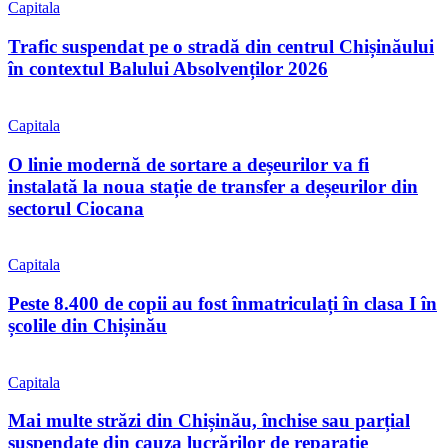
Capitala
Trafic suspendat pe o stradă din centrul Chișinăului
în contextul Balului Absolvenților 2026
Capitala
O linie modernă de sortare a deșeurilor va fi
instalată la noua stație de transfer a deșeurilor din
sectorul Ciocana
Capitala
Peste 8.400 de copii au fost înmatriculați în clasa I în
școlile din Chișinău
Capitala
Mai multe străzi din Chișinău, închise sau parțial
suspendate din cauza lucrărilor de reparație