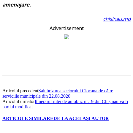
amenajare
.
chisinau.md
Advertisement
Articolul precedent
Salubrizarea sectorului Ciocana de către
serviciile municipale din 22.08.2020
Articolul următor
Itinerarul rutei de autobuz nr.19 din Chișinău va fi
parțial modificat
ARTICOLE SIMILARE
DE LA ACELAȘI AUTOR