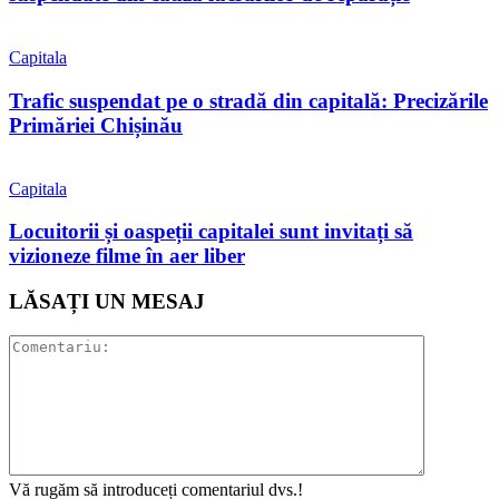
Capitala
Trafic suspendat pe o stradă din capitală: Precizările
Primăriei Chișinău
Capitala
Locuitorii și oaspeții capitalei sunt invitați să
vizioneze filme în aer liber
LĂSAȚI UN MESAJ
Vă rugăm să introduceți comentariul dvs.!