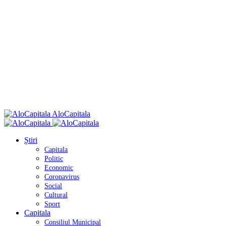
AloCapitala
Știri
Capitala
Politic
Economic
Coronavirus
Social
Cultural
Sport
Capitala
Consiliul Municipal