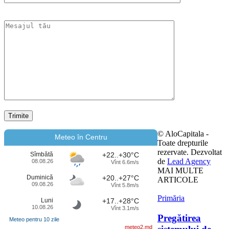
© AloCapitala -
Meteo în Centru
Toate drepturile
rezervate. Dezvoltat
Sîmbătă
+22..+30°C
de
Lead Agency
08.08.26
Vînt 6.6m/s
MAI MULTE
Duminică
+20..+27°C
ARTICOLE
09.08.26
Vînt 5.8m/s
Primăria
Luni
+17..+28°C
10.08.26
Vînt 3.1m/s
Pregătirea
Meteo pentru 10 zile
meteo2.md