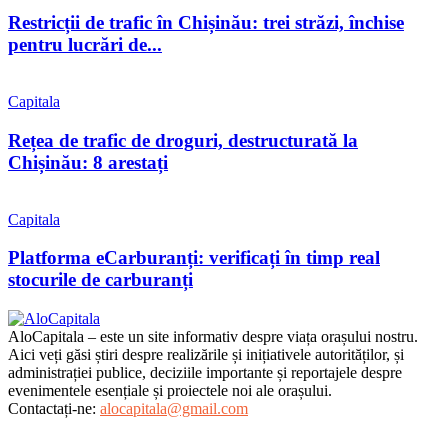
Restricții de trafic în Chișinău: trei străzi, închise
pentru lucrări de...
Capitala
Rețea de trafic de droguri, destructurată la
Chișinău: 8 arestați
Capitala
Platforma eCarburanți: verificați în timp real
stocurile de carburanți
AloCapitala – este un site informativ despre viața orașului nostru.
Aici veți găsi știri despre realizările și inițiativele autorităților, și
administrației publice, deciziile importante și reportajele despre
evenimentele esențiale și proiectele noi ale orașului.
Contactați-ne:
alocapitala@gmail.com