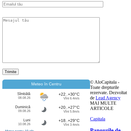
© AloCapitala -
Meteo în Centru
Toate drepturile
rezervate. Dezvoltat
Sîmbătă
+22..+30°C
de
Lead Agency
08.08.26
Vînt 6.4m/s
MAI MULTE
Duminică
+20..+27°C
ARTICOLE
09.08.26
Vînt 5.8m/s
Capitala
Luni
+18..+29°C
10.08.26
Vînt 3.4m/s
Panourile de
Meteo pentru 10 zile