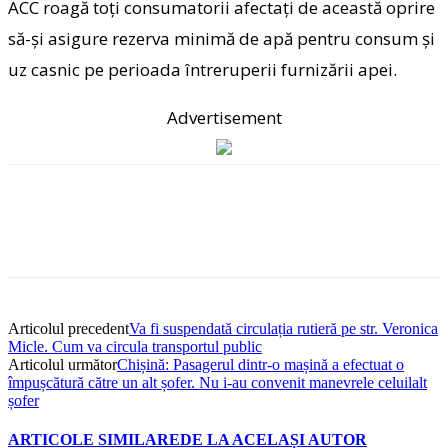
ACC roagă toţi consumatorii afectaţi de această oprire
să-şi asigure rezerva minimă de apă pentru consum şi
uz casnic pe perioada întreruperii furnizării apei.
Advertisement
Articolul precedent
Va fi suspendată circulația rutieră pe str. Veronica
Micle. Cum va circula transportul public
Articolul următor
Chișină: Pasagerul dintr-o mașină a efectuat o
împușcătură către un alt șofer. Nu i-au convenit manevrele celuilalt
șofer
ARTICOLE SIMILARE
DE LA ACELAȘI AUTOR