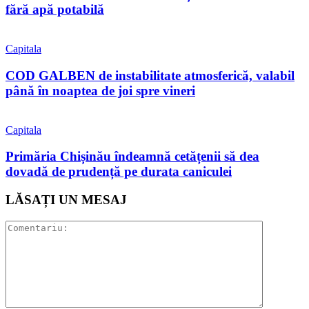
fără apă potabilă
Capitala
COD GALBEN de instabilitate atmosferică, valabil
până în noaptea de joi spre vineri
Capitala
Primăria Chișinău îndeamnă cetățenii să dea
dovadă de prudență pe durata caniculei
LĂSAȚI UN MESAJ