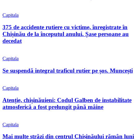
Capitala
375 de accidente rutiere cu victime, înregistrate în
Chișinău de la începutul anului. Șase persoane au
decedat
Capitala
Se suspendă integral traficul rutier pe șos. Muncești
Capitala
Atenție, chișinăuieni: Codul Galben de instabilitate
atmosferică a fost prelungit până mâine
Capitala
Mai multe străzi din centrul Chișinăului rămân luni