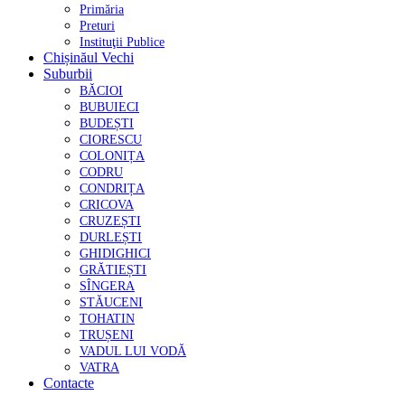
Primăria
Preturi
Instituţii Publice
Chișinăul Vechi
Suburbii
BĂCIOI
BUBUIECI
BUDEȘTI
CIORESCU
COLONIȚA
CODRU
CONDRIȚA
CRICOVA
CRUZEȘTI
DURLEȘTI
GHIDIGHICI
GRĂTIEȘTI
SÎNGERA
STĂUCENI
TOHATIN
TRUȘENI
VADUL LUI VODĂ
VATRA
Contacte