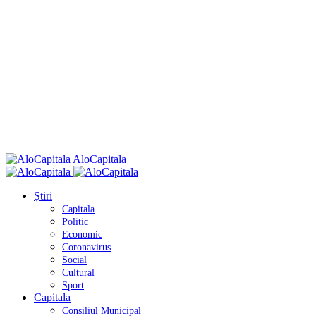
AloCapitala
Știri
Capitala
Politic
Economic
Coronavirus
Social
Cultural
Sport
Capitala
Consiliul Municipal