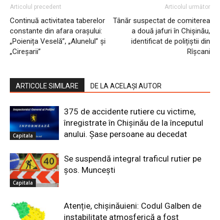
Articolul precedent
Articolul următor
Continuă activitatea taberelor
Tânăr suspectat de comiterea
constante din afara orașului:
a două jafuri în Chișinău,
„Poienița Veselă”, „Alunelul” și
identificat de polițiștii din
„Cireșarii”
Rîșcani
ARTICOLE SIMILARE
DE LA ACELAȘI AUTOR
375 de accidente rutiere cu victime,
înregistrate în Chișinău de la începutul
anului. Șase persoane au decedat
Capitala
Se suspendă integral traficul rutier pe
șos. Muncești
Capitala
Atenție, chișinăuieni: Codul Galben de
instabilitate atmosferică a fost