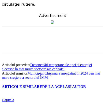
circulației rutiere.
Advertisement
Articolul precedent
Deconectări temporare ale apei și energiei
electrice în mai multe sectoare ale capitalei
Articolul următor
Municipiul Chișinău a înregistrat în 2024 cea mai
mare creștere a sectorului ÎMM
ARTICOLE SIMILARE
DE LA ACELAȘI AUTOR
Capitala