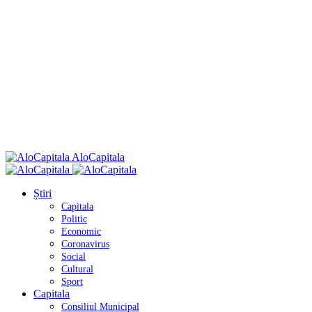
AloCapitala
Știri
Capitala
Politic
Economic
Coronavirus
Social
Cultural
Sport
Capitala
Consiliul Municipal