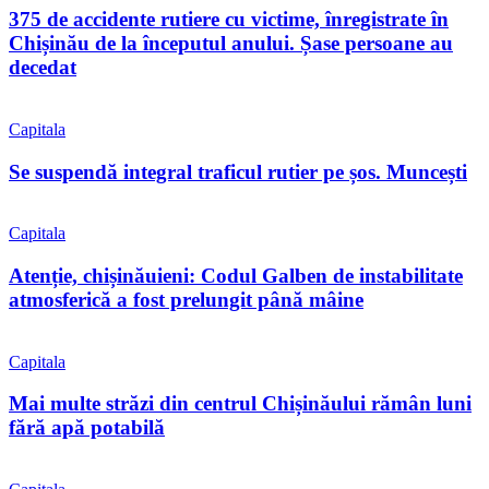
375 de accidente rutiere cu victime, înregistrate în
Chișinău de la începutul anului. Șase persoane au
decedat
Capitala
Se suspendă integral traficul rutier pe șos. Muncești
Capitala
Atenție, chișinăuieni: Codul Galben de instabilitate
atmosferică a fost prelungit până mâine
Capitala
Mai multe străzi din centrul Chișinăului rămân luni
fără apă potabilă