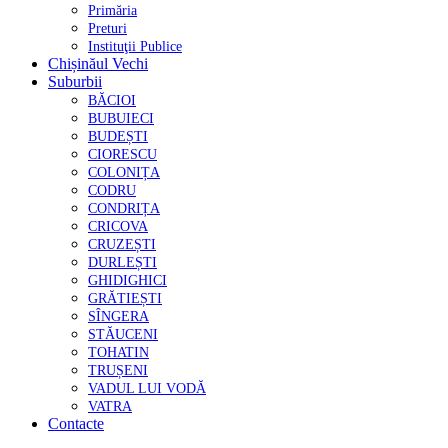
Primăria
Preturi
Instituţii Publice
Chișinăul Vechi
Suburbii
BĂCIOI
BUBUIECI
BUDEȘTI
CIORESCU
COLONIȚA
CODRU
CONDRIȚA
CRICOVA
CRUZEȘTI
DURLEȘTI
GHIDIGHICI
GRĂTIEȘTI
SÎNGERA
STĂUCENI
TOHATIN
TRUȘENI
VADUL LUI VODĂ
VATRA
Contacte