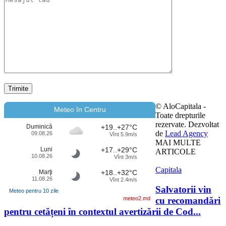
© AloCapitala -
Meteo în Centru
Toate drepturile
rezervate. Dezvoltat
Duminică
+19..+27°C
de
Lead Agency
09.08.26
Vînt 5.9m/s
MAI MULTE
Luni
+17..+29°C
ARTICOLE
10.08.26
Vînt 3m/s
Capitala
Marţi
+18..+32°C
11.08.26
Vînt 2.4m/s
Salvatorii vin
Meteo pentru 10 zile
cu recomandări
meteo2.md
pentru cetățeni în contextul avertizării de Cod...