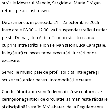
străzile Meşterul Manole, Sargidava, Maria Drăgan,
retur – pe acelaşi traseu.
De asemenea, în perioada 21 – 23 octombrie 2025,
între orele 08:00 – 17:00, va fi suspendat traficul rutier
pe str. Doina şi Ion Aldea-Teodorovici, tronsonul
cuprins între străzile Ion Pelivan şi Ion Luca Caragiale,
în legătură cu necesitatea executării lucrărilor de
excavare.
Serviciile municipale de profil solicită înțelegere și
scuze cetățenilor pentru incomoditățile create.
Conducătorii auto sunt îndemnaţi să se conformeze
cerințelor agenților de circulație, să manifeste răbdare
și disciplină în trafic, fără abateri de la Regulamentul