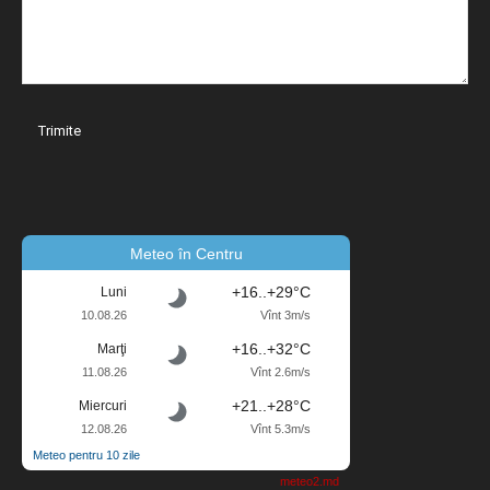
Meteo în Centru
+16..+29°C
Luni
10.08.26
Vînt 3m/s
+16..+32°C
Marţi
11.08.26
Vînt 2.6m/s
+21..+28°C
Miercuri
12.08.26
Vînt 5.3m/s
Meteo pentru 10 zile
meteo2.md