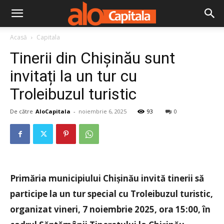
Acasă
Capitala
Tinerii din Chișinău sunt
invitați la un tur cu
Troleibuzul turistic
De către
AloCapitala
-
noiembrie 6, 2025
93
0
Primăria municipiului Chișinău invită tinerii să
participe la un tur special cu Troleibuzul turistic,
organizat vineri, 7 noiembrie 2025, ora 15:00, în