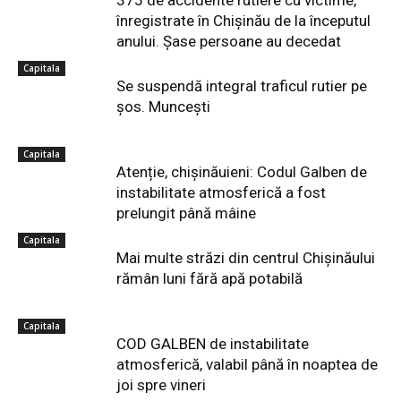
375 de accidente rutiere cu victime,
înregistrate în Chișinău de la începutul
anului. Șase persoane au decedat
Capitala
Se suspendă integral traficul rutier pe
șos. Muncești
Capitala
Atenție, chișinăuieni: Codul Galben de
instabilitate atmosferică a fost
prelungit până mâine
Capitala
Mai multe străzi din centrul Chișinăului
rămân luni fără apă potabilă
Capitala
COD GALBEN de instabilitate
atmosferică, valabil până în noaptea de
joi spre vineri