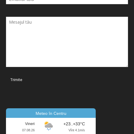
Meteo în Centru
+23..+33°C
Vineri
07.08.26
Vînt 4.1m/s