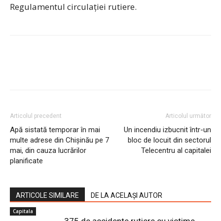
Regulamentul circulației rutiere.
Articolul precedent
Articolul următor
Apă sistată temporar în mai
Un incendiu izbucnit într-un
multe adrese din Chișinău pe 7
bloc de locuit din sectorul
mai, din cauza lucrărilor
Telecentru al capitalei
planificate
ARTICOLE SIMILARE
DE LA ACELAȘI AUTOR
Capitala