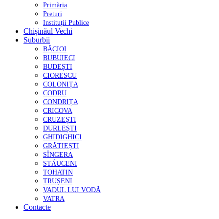
Primăria
Preturi
Instituţii Publice
Chișinăul Vechi
Suburbii
BĂCIOI
BUBUIECI
BUDEȘTI
CIORESCU
COLONIȚA
CODRU
CONDRIȚA
CRICOVA
CRUZEȘTI
DURLEȘTI
GHIDIGHICI
GRĂTIEȘTI
SÎNGERA
STĂUCENI
TOHATIN
TRUȘENI
VADUL LUI VODĂ
VATRA
Contacte