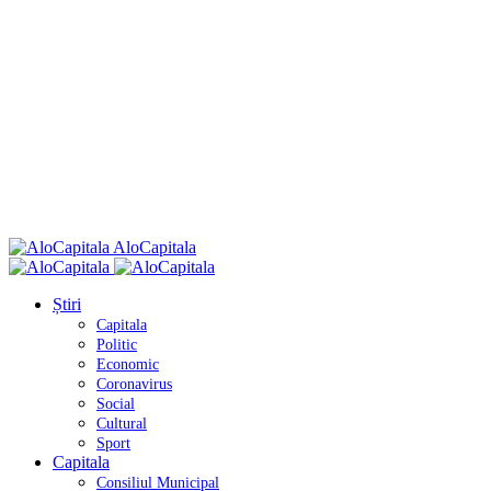
AloCapitala
Știri
Capitala
Politic
Economic
Coronavirus
Social
Cultural
Sport
Capitala
Consiliul Municipal