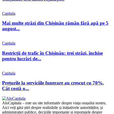
Capitala
Mai multe străzi din Chișinău rămân fără apă pe 5
august...
Capitala
Restricții de trafic în Chișinău: trei străzi, închise
pentru lucrări de...
Capitala
Prețurile la serviciile funerare au crescut cu 70%.
Cât costă o...
AloCapitala – este un site informativ despre viața orașului nostru.
Aici veți găsi știri despre realizările și inițiativele autorităților, și
administrației publice, deciziile importante și reportajele despre