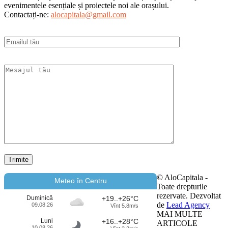
evenimentele esențiale și proiectele noi ale orașului.
Contactați-ne:
alocapitala@gmail.com
© AloCapitala -
Meteo în Centru
Toate drepturile
rezervate. Dezvoltat
Duminică
+19..+26°C
de
Lead Agency
09.08.26
Vînt 5.8m/s
MAI MULTE
Luni
+16..+28°C
ARTICOLE
10.08.26