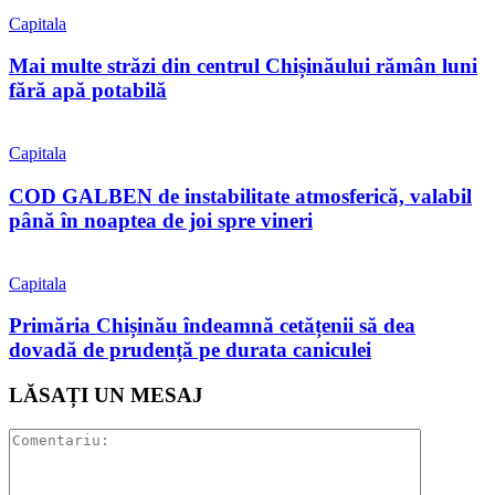
Capitala
Mai multe străzi din centrul Chișinăului rămân luni
fără apă potabilă
Capitala
COD GALBEN de instabilitate atmosferică, valabil
până în noaptea de joi spre vineri
Capitala
Primăria Chișinău îndeamnă cetățenii să dea
dovadă de prudență pe durata caniculei
LĂSAȚI UN MESAJ