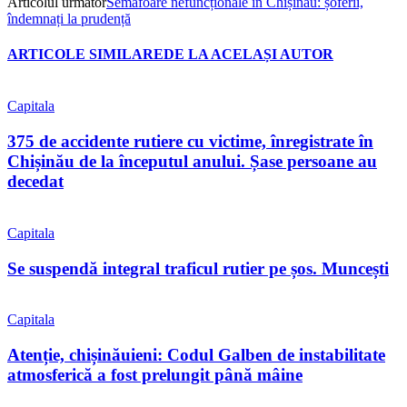
Articolul următor
Semafoare nefuncționale în Chișinău: șoferii,
îndemnați la prudență
ARTICOLE SIMILARE
DE LA ACELAȘI AUTOR
Capitala
375 de accidente rutiere cu victime, înregistrate în
Chișinău de la începutul anului. Șase persoane au
decedat
Capitala
Se suspendă integral traficul rutier pe șos. Muncești
Capitala
Atenție, chișinăuieni: Codul Galben de instabilitate
atmosferică a fost prelungit până mâine