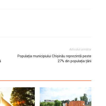
Articolul următor
Populația municipiului Chișinău reprezintă peste
ă
27% din populația țării