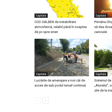
Capitala
Capitala
COD GALBEN de instabilitate
Primăria Chi
atmosferică, valabil până în noaptea
să dea dova
de joi spre vineri
caniculei
Capitala
Capitala
Lucrările de amenajare a noii căi de
Sistemul de 
acces de sub podul Ismail continuă
„Alunelul”, 
zile de la in