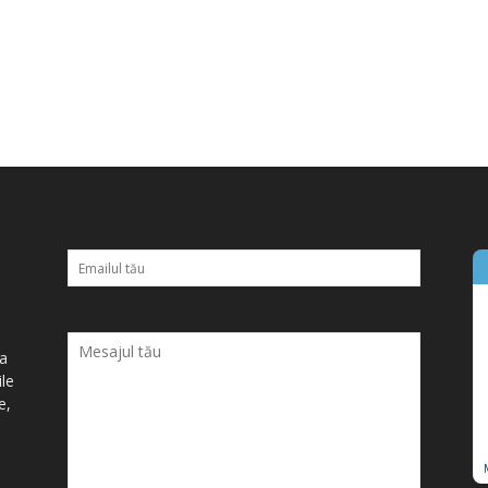
ța
ile
e,