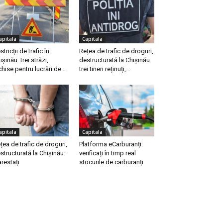
apitala
Capitala
stricții de trafic în
Rețea de trafic de droguri,
ișinău: trei străzi,
destructurată la Chișinău:
chise pentru lucrări de...
trei tineri reținuți,...
apitala
Capitala
țea de trafic de droguri,
Platforma eCarburanți:
structurată la Chișinău:
verificați în timp real
arestați
stocurile de carburanți