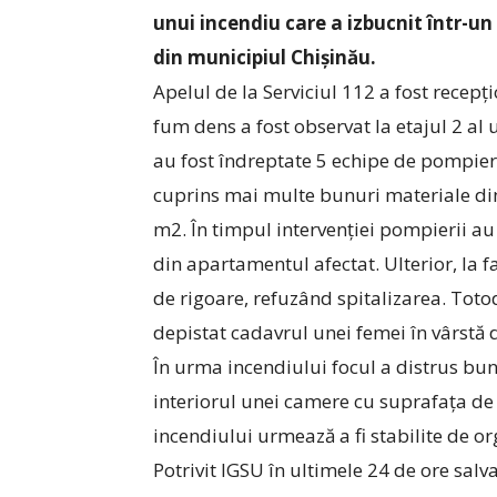
unui incendiu care a izbucnit într-u
din municipiul Chișinău.
Apelul de la Serviciul 112 a fost recepți
fum dens a fost observat la etajul 2 al u
au fost îndreptate 5 echipe de pompieri ș
cuprins mai multe bunuri materiale din 
m2. În timpul intervenției pompierii au 
din apartamentul afectat. Ulterior, la fa
de rigoare, refuzând spitalizarea. Toto
depistat cadavrul unei femei în vârstă 
În urma incendiului focul a distrus bunu
interiorul unei camere cu suprafața de
incendiului urmează a fi stabilite de or
Potrivit IGSU în ultimele 24 de ore salva