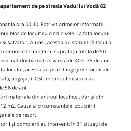
n apartament de pe strada Vadul lui Vodă 62
onat la ora 00:40. Potrivit primelor informații,
nui bloc de locuit cu cinci nivele. La fața locului
i salvatori. Ajunși, aceștia au stabilit că focul a
interiorul locuinței cu suprafața totală de 50
evacuat doi bărbați în vârstă de 40 și 35 de ani
ța locului, aceștia au primit îngrijirile medicale
dată, angajații IGSU în timpul misiunii au
de 58 de ani.
ri materiale din antreul locuinței, dar și din
 12 m2. Cauza și circumstanțele izbucnirii
ganele de resort.
torii și pompierii au intervenit în 31 situații de