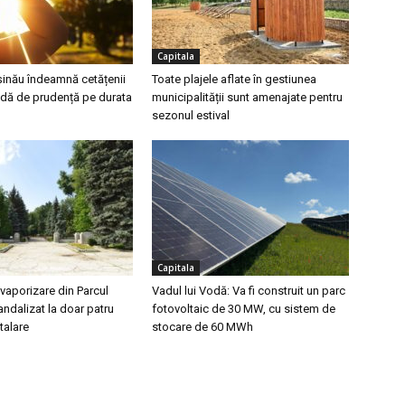
Capitala
șinău îndeamnă cetățenii
Toate plajele aflate în gestiunea
dă de prudență pe durata
municipalității sunt amenajate pentru
sezonul estival
Capitala
vaporizare din Parcul
Vadul lui Vodă: Va fi construit un parc
vandalizat la doar patru
fotovoltaic de 30 MW, cu sistem de
stalare
stocare de 60 MWh