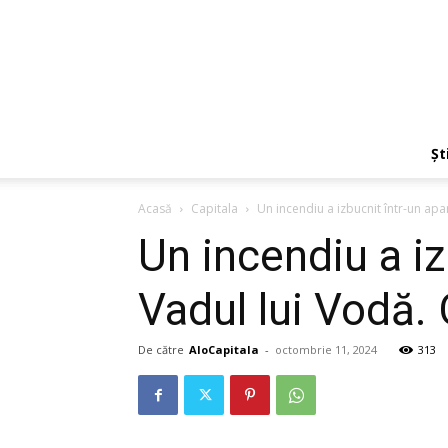
Ști
Acasă
Capitala
Un incendiu a izbucnit într-un apa
Un incendiu a i
Vadul lui Vodă.
De către
AloCapitala
-
octombrie 11, 2024
313