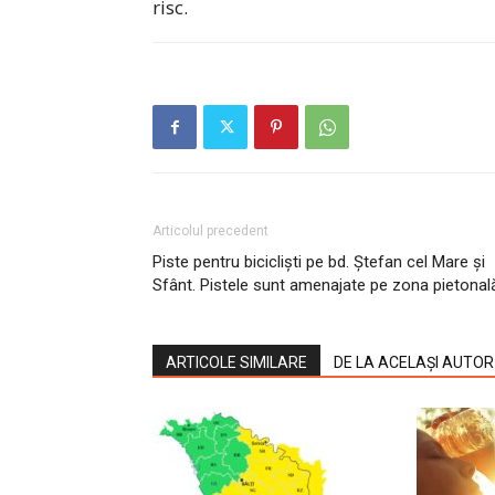
risc.
Articolul precedent
Piste pentru bicicliști pe bd. Ștefan cel Mare și
Sfânt. Pistele sunt amenajate pe zona pietonal
ARTICOLE SIMILARE
DE LA ACELAȘI AUTOR