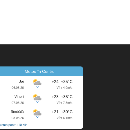
Meteo în Centru
+24..+35°C
Joi
06.08.26
Vînt 4.9m/s
+23..+35°C
Vineri
07.08.26
Vînt 7.3m/s
+21..+30°C
Sîmbătă
08.08.26
Vînt 6.1m/s
Meteo pentru 10 zile