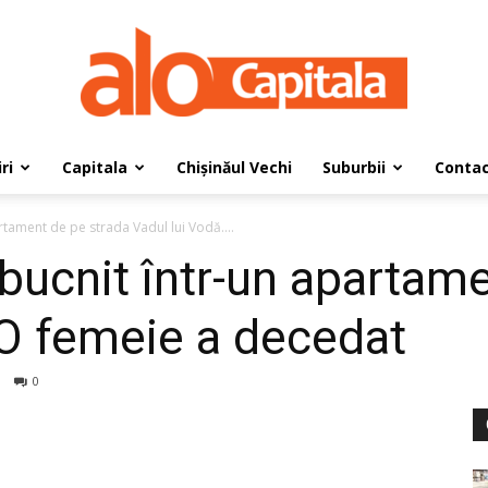
ri
Capitala
Chișinăul Vechi
Suburbii
Conta
AloCapitala
rtament de pe strada Vadul lui Vodă....
zbucnit într-un apartam
 O femeie a decedat
0