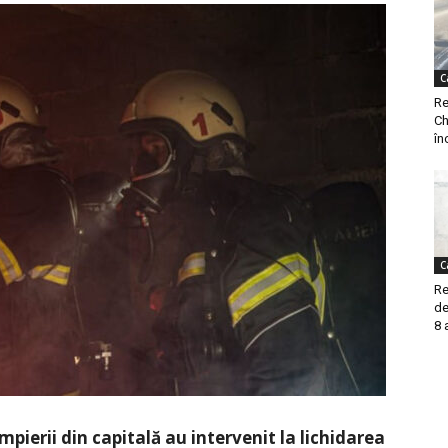
C
Re
Ch
în
C
Re
de
8 
ierii din capitală au intervenit la lichidarea