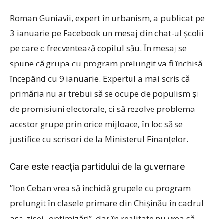
Roman Guniavîi, expert în urbanism, a publicat pe
3 ianuarie pe Facebook un mesaj din chat-ul școlii
pe care o frecventează copilul său. În mesaj se
spune că grupa cu program prelungit va fi închisă
începând cu 9 ianuarie. Expertul a mai scris că
primăria nu ar trebui să se ocupe de populism și
de promisiuni electorale, ci să rezolve problema
acestor grupe prin orice mijloace, în loc să se
justifice cu scrisori de la Ministerul Finanțelor.
Care este reacția partidului de la guvernare
”Ion Ceban vrea să închidă grupele cu program
prelungit în clasele primare din Chișinău în cadrul
așa-zisei „optimizări”, dar în realitate nu vrea să