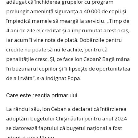
adăugat că închiderea grupelor cu program
prelungit amenință siguranța a 40.000 de copii și
împiedică mamele să meargă la serviciu. „Timp de
4 ani de zile el creditat și a împrumutat acest oraș,
iar acum îi vine nota de plată. Dobânzile pentru
credite nu poate să nu le achite, pentru că
penalitățile cresc. Și, ce face Ion Ceban? Bagă mâna
în buzunarul copiilor și îi lipsește de oportunitatea
de a învăța”, s-a indignat Popa.
Care este reacția primarului
La rândul său, Ion Ceban a declarat că întârzierea
adoptării bugetului Chișinăului pentru anul 2024
se datorează faptului că bugetul național a fost
adoptat prea târziu.