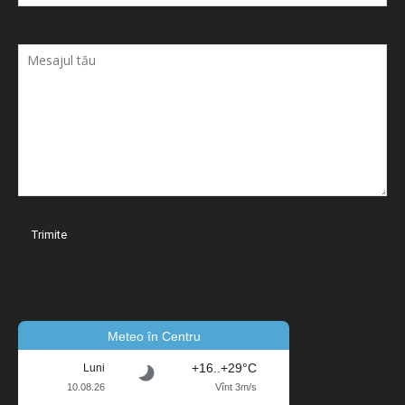
Meteo în Centru
+16..+29°C
Luni
10.08.26
Vînt 3m/s