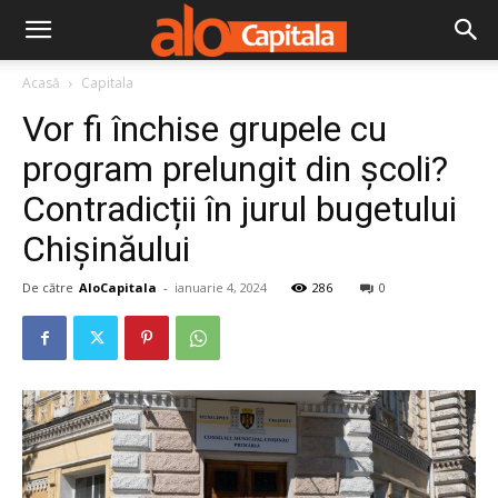
Acasă
Capitala
Vor fi închise grupele cu
program prelungit din școli?
Contradicții în jurul bugetului
Chișinăului
De către
AloCapitala
-
ianuarie 4, 2024
286
0