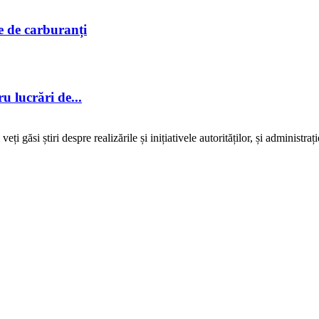
le de carburanți
ru lucrări de...
ți găsi știri despre realizările și inițiativele autorităților, și administr