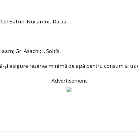
 Cel Batrîn; Nucarilor; Dacia.
am; Gr. Asachi; I. Soltîs.
să-şi asigure rezerva minimă de apă pentru consum şi uz c
Advertisement