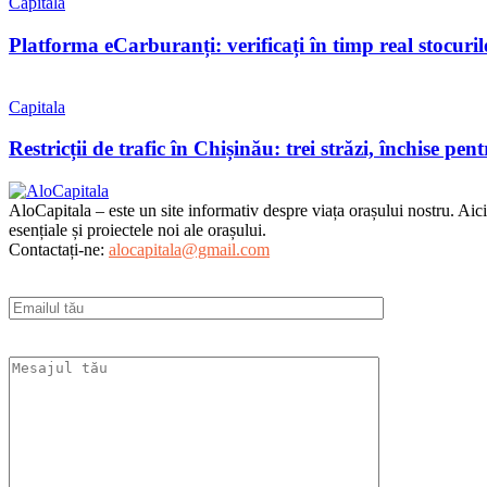
Capitala
Platforma eCarburanți: verificați în timp real stocuri
Capitala
Restricții de trafic în Chișinău: trei străzi, închise pent
AloCapitala – este un site informativ despre viața orașului nostru. Aici ve
esențiale și proiectele noi ale orașului.
Contactați-ne:
alocapitala@gmail.com