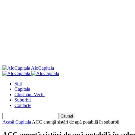
AloCapitala
Știri
Capitala
Chișinăul Vechi
Suburbii
Contacte
Acasă
Capitala
ACC anunță sistări de apă potabilă în suburbii
ACC anunță sistări de apă potabilă în subu