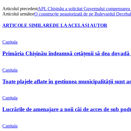
Articolul precedent
APL Chișinău a solicitat Guvernului compensarea che
Articolul următor
O construcție neautorizată de pe Bulevardul Decebal
ARTICOLE SIMILARE
DE LA ACELAȘI AUTOR
Capitala
Primăria Chișinău îndeamnă cetățenii să dea dovadă 
Capitala
Toate plajele aflate în gestiunea municipalității sunt 
Capitala
Lucrările de amenajare a noii căi de acces de sub pod
Capitala