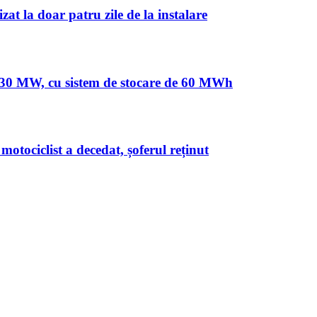
at la doar patru zile de la instalare
de 30 MW, cu sistem de stocare de 60 MWh
otociclist a decedat, șoferul reținut