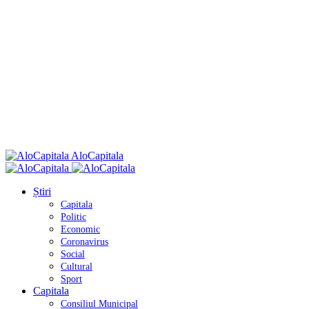
AloCapitala
Știri
Capitala
Politic
Economic
Coronavirus
Social
Cultural
Sport
Capitala
Consiliul Municipal