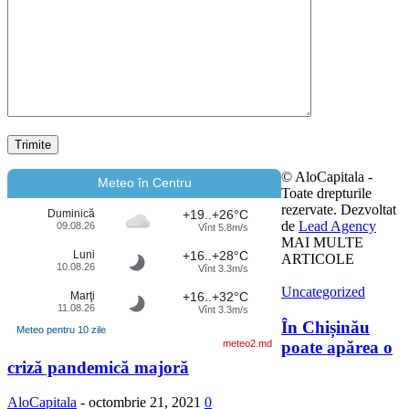
© AloCapitala -
Meteo în Centru
Toate drepturile
rezervate. Dezvoltat
Duminică
+19..+26°C
de
Lead Agency
09.08.26
Vînt 5.8m/s
MAI MULTE
Luni
+16..+28°C
ARTICOLE
10.08.26
Vînt 3.3m/s
Uncategorized
Marţi
+16..+32°C
11.08.26
Vînt 3.3m/s
În Chișinău
Meteo pentru 10 zile
poate apărea o
meteo2.md
criză pandemică majoră
AloCapitala
-
octombrie 21, 2021
0