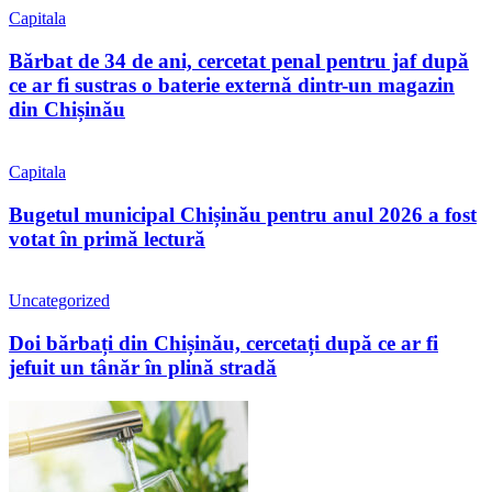
Capitala
Bărbat de 34 de ani, cercetat penal pentru jaf după
ce ar fi sustras o baterie externă dintr-un magazin
din Chișinău
Capitala
Bugetul municipal Chișinău pentru anul 2026 a fost
votat în primă lectură
Uncategorized
Doi bărbați din Chișinău, cercetați după ce ar fi
jefuit un tânăr în plină stradă