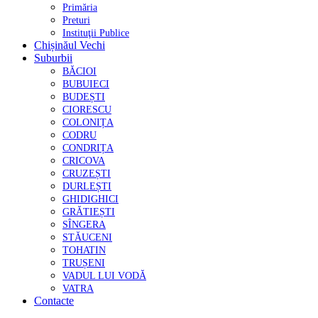
Primăria
Preturi
Instituţii Publice
Chișinăul Vechi
Suburbii
BĂCIOI
BUBUIECI
BUDEȘTI
CIORESCU
COLONIȚA
CODRU
CONDRIȚA
CRICOVA
CRUZEȘTI
DURLEȘTI
GHIDIGHICI
GRĂTIEȘTI
SÎNGERA
STĂUCENI
TOHATIN
TRUȘENI
VADUL LUI VODĂ
VATRA
Contacte