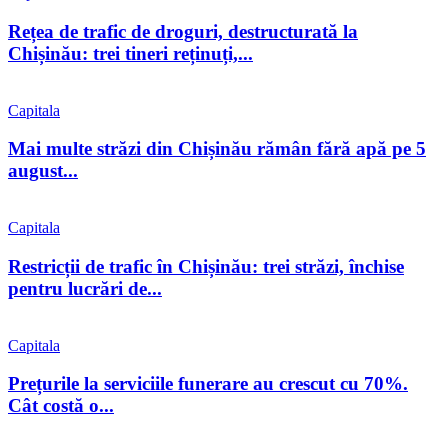
Rețea de trafic de droguri, destructurată la
Chișinău: trei tineri reținuți,...
Capitala
Mai multe străzi din Chișinău rămân fără apă pe 5
august...
Capitala
Restricții de trafic în Chișinău: trei străzi, închise
pentru lucrări de...
Capitala
Prețurile la serviciile funerare au crescut cu 70%.
Cât costă o...