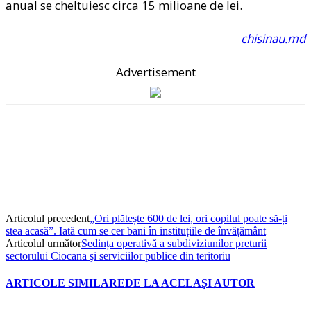
anual se cheltuiesc circa 15 milioane de lei.
chisinau.md
Advertisement
Articolul precedent
„Ori plătește 600 de lei, ori copilul poate să-ți
stea acasă”. Iată cum se cer bani în instituțiile de învățământ
Articolul următor
Sedința operativă a subdiviziunilor preturii
sectorului Ciocana şi serviciilor publice din teritoriu
ARTICOLE SIMILARE
DE LA ACELAȘI AUTOR