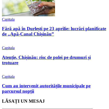
Capitala
Fără apă în Durlești pe 23 aprilie: lucrări planificate
de „Apă-Canal Chișinău”
Capitala
Atenție, Chișinău: risc de polei pe drumuri și
trotuare
Capitala
Cum au intervenit autoritățile municipale pe
parcursul nopții
LĂSAȚI UN MESAJ