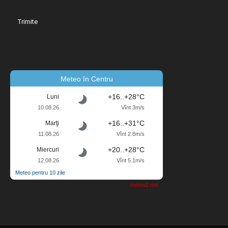
Meteo în Centru
+16..+28°C
Luni
10.08.26
Vînt 3m/s
+16..+31°C
Marţi
11.08.26
Vînt 2.8m/s
+20..+28°C
Miercuri
12.08.26
Vînt 5.1m/s
Meteo pentru 10 zile
meteo2.md