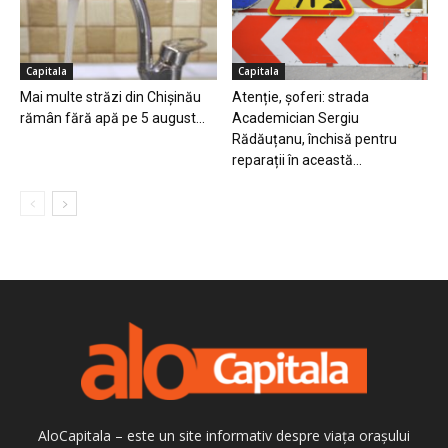
Capitala
Capitala
Mai multe străzi din Chișinău
Atenție, șoferi: strada
rămân fără apă pe 5 august...
Academician Sergiu
Rădăuțanu, închisă pentru
reparații în această...
AloCapitala – este un site informativ despre viața orașului