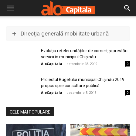
Direcţia generală mobilitate urbană
Evoluția rețelei unităților de comerț și prestări
servicii în municipiul Chișinău
AloCapitala
-
octombrie 18, 2019
0
Proiectul Bugetului municipal Chișinău 2019
propus spre consultare publică
AloCapitala
-
decembrie 5, 2018
0
CELE MAI POPULARE