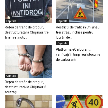
Capitala
Capitala
Rețea de trafic de droguri,
Restricții de trafic în Chișinău:
destructurată la Chișinău: trei
trei străzi, închise pentru
tineri reținuți,...
lucrări de...
Capitala
Platforma eCarburanți:
verificați în timp real stocurile
de carburanți
Capitala
Rețea de trafic de droguri,
destructurată la Chișinău: 8
arestați