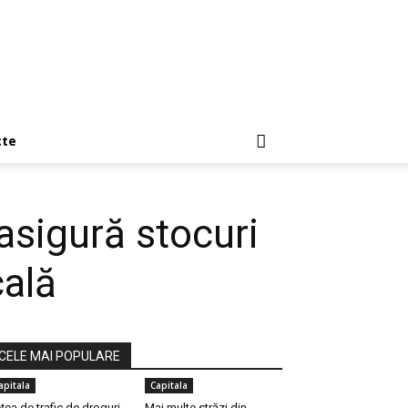
cte
asigură stocuri
cală
CELE MAI POPULARE
apitala
Capitala
țea de trafic de droguri,
Mai multe străzi din