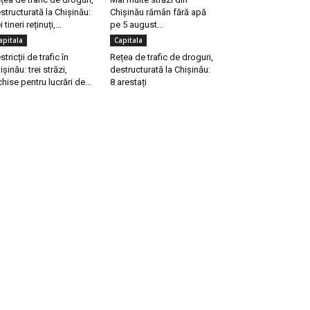
structurată la Chișinău:
Chișinău rămân fără apă
i tineri reținuți,...
pe 5 august...
apitala
Capitala
stricții de trafic în
Rețea de trafic de droguri,
ișinău: trei străzi,
destructurată la Chișinău:
chise pentru lucrări de...
8 arestați