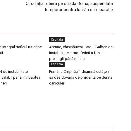
Circulația rutieră pe strada Doina, suspendată
temporar pentru lucrări de reparație
Capitala
integral traficul rutier pe
Atenție, chișinăuieni: Codul Galben de
ti
instabilitate atmosferică a fost
prelungit până mâine
Capitala
de instabilitate
Primăria Chișinău îndeamnă cetățenii
 valabil până în noaptea
să dea dovadă de prudență pe durata
ineri
caniculei