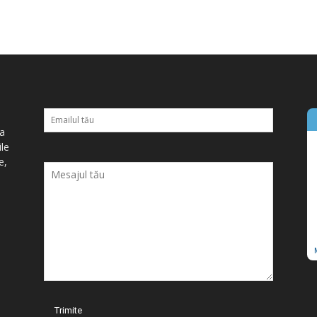
ța
ile
e,