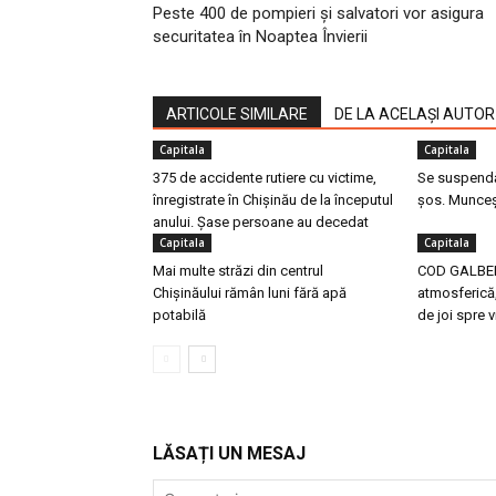
Peste 400 de pompieri și salvatori vor asigura
securitatea în Noaptea Învierii
ARTICOLE SIMILARE
DE LA ACELAȘI AUTOR
Capitala
Capitala
375 de accidente rutiere cu victime,
Se suspendă 
înregistrate în Chișinău de la începutul
șos. Munceș
anului. Șase persoane au decedat
Capitala
Capitala
Mai multe străzi din centrul
COD GALBEN 
Chișinăului rămân luni fără apă
atmosferică,
potabilă
de joi spre v
LĂSAȚI UN MESAJ