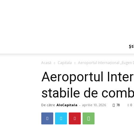
Ști
Acasă
Capitala
Aeroportul Internațional „Eugen 
Aeroportul Inte
stabile de comb
De către
AloCapitala
-
aprilie 10, 2026
78
0