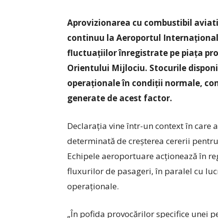
Aprovizionarea cu combustibil aviatic
continuu la Aeroportul Internațional
fluctuațiilor înregistrate pe piața pr
Orientului Mijlociu. Stocurile dispon
operaționale în condiții normale, co
generate de acest factor.
Declarația vine într-un context în care 
determinată de creșterea cererii pentru
Echipele aeroportuare acționează în re
fluxurilor de pasageri, în paralel cu lu
operaționale.
„În pofida provocărilor specifice unei p