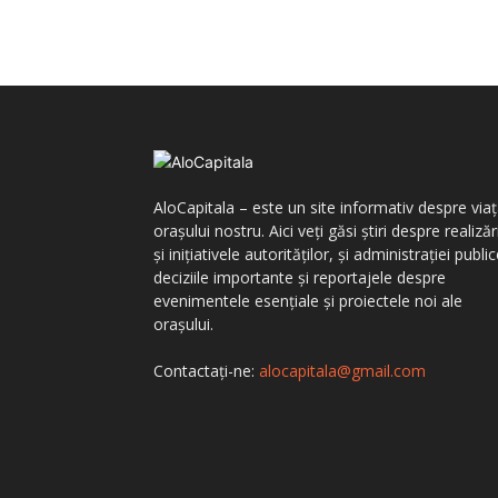
AloCapitala – este un site informativ despre via
orașului nostru. Aici veți găsi știri despre realizăr
și inițiativele autorităților, și administrației public
deciziile importante și reportajele despre
evenimentele esențiale și proiectele noi ale
orașului.
Contactați-ne:
alocapitala@gmail.com