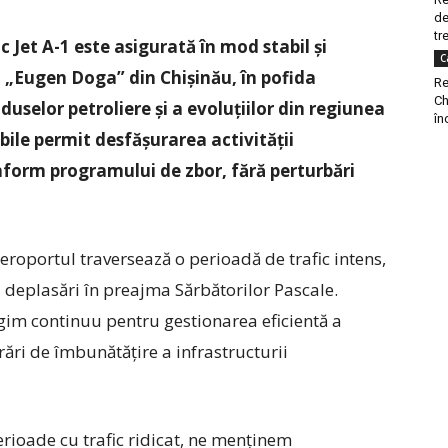
de
tre
 Jet A-1 este asigurată în mod stabil și
C
 „Eugen Doga” din Chișinău, în pofida
Re
Ch
oduselor petroliere și a evoluțiilor din regiunea
în
ibile permit desfășurarea activității
nform programului de zbor, fără perturbări
aeroportul traversează o perioadă de trafic intens,
 deplasări în preajma Sărbătorilor Pascale.
gim continuu pentru gestionarea eficientă a
crări de îmbunătățire a infrastructurii
erioade cu trafic ridicat, ne menținem