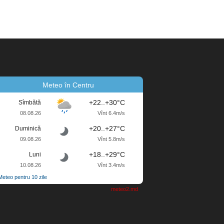
Meteo în Centru
+22..+30°C
Sîmbătă
08.08.26
Vînt 6.4m/s
+20..+27°C
Duminică
09.08.26
Vînt 5.8m/s
+18..+29°C
Luni
10.08.26
Vînt 3.4m/s
Meteo pentru 10 zile
meteo2.md