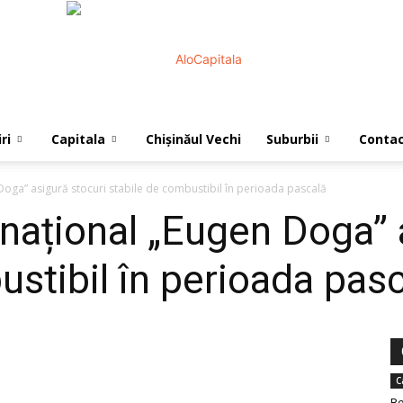
ri
Capitala
Chișinăul Vechi
Suburbii
Conta
AloCapitala
Doga” asigură stocuri stabile de combustibil în perioada pascală
rnațional „Eugen Doga” 
ustibil în perioada pas
C
Re