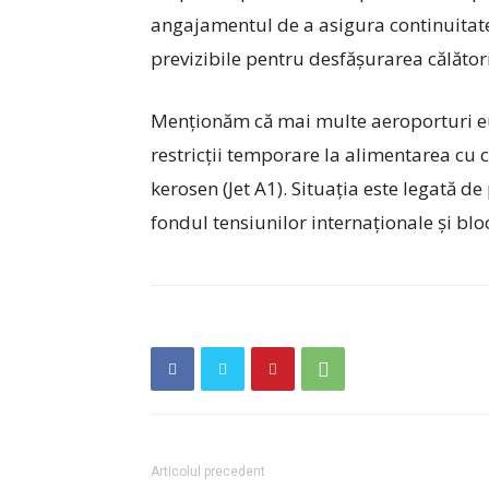
angajamentul de a asigura continuitatea 
previzibile pentru desfășurarea călători
Menționăm că mai multe aeroporturi eur
restricții temporare la alimentarea cu 
kerosen (Jet A1). Situația este legată d
fondul tensiunilor internaționale și bloca
Articolul precedent